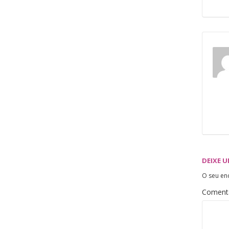
DEIXE 
O seu en
Coment