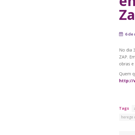
en
Za
6 de
No dia 
ZAP. Em 
obras e
Quem qui
http:/
Tags
herege 