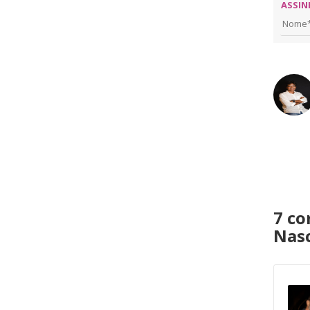
ASSIN
7 co
Nasc