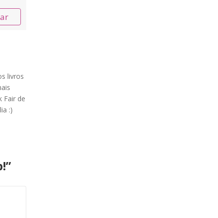
nar
s livros
ais
 Fair de
ia :)
!
”