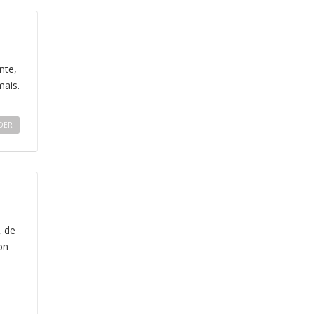
nte,
mais.
DER
, de
on