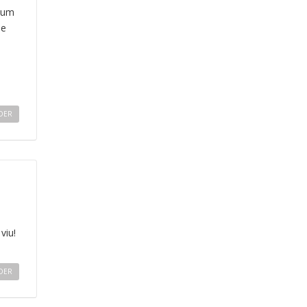
 um
de
DER
viu!
DER