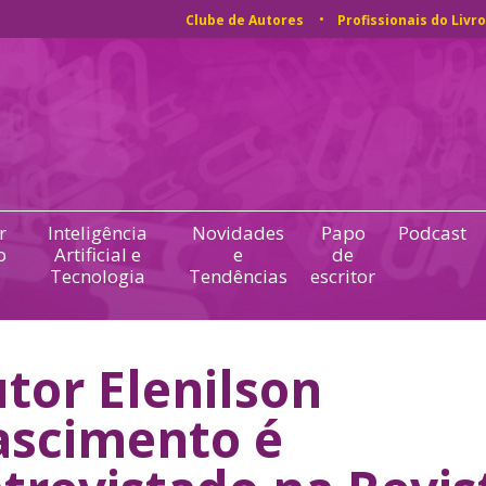
Clube de Autores
Profissionais do Livro
r
Inteligência
Novidades
Papo
Podcast
o
Artificial e
e
de
Tecnologia
Tendências
escritor
tor Elenilson
scimento é