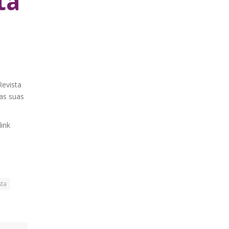
ta
Revista
as suas
link
sta