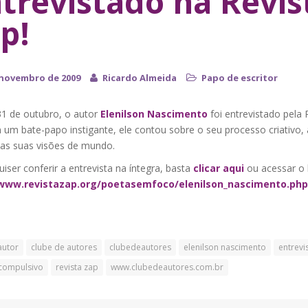
trevistado na Revis
p!
 novembro de 2009
Ricardo Almeida
Papo de escritor
31 de outubro, o autor
Elenilson Nascimento
foi entrevistado pela 
um bate-papo instigante, ele contou sobre o seu processo criativo, 
 as suas visões de mundo.
ser conferir a entrevista na íntegra, basta
clicar aqui
ou acessar o 
/www.revistazap.org/poetasemfoco/elenilson_nascimento.php
autor
clube de autores
clubedeautores
elenilson nascimento
entrevi
compulsivo
revista zap
www.clubedeautores.com.br