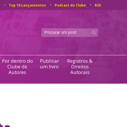
Top 10 Lançamentos
Podcast do Clube
RSS
Por dentro do
Publicar
Registros &
Clube de
um livro
Direitos
Autores
Autorais