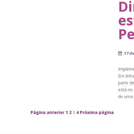
Di
es
Pe
17 de
Impleme
Em linha
partir d
está no
de uma 
Navegação de Posts
Página anterior
1
2
3
4
Próxima página