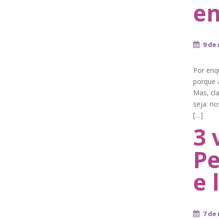
en
9 de
Por enq
porque 
Mas, cla
seja: no
[…]
3 
Pe
e 
7 de