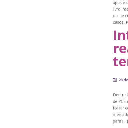
apps e c
livro in
online 
casos. P
In
re
te
23 de
Dentre 
de YCE 
foi ter
mercado
para […]