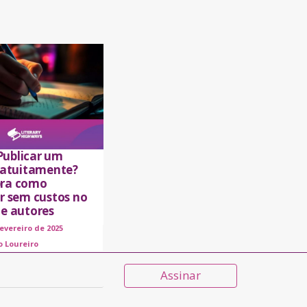
ublicar um
gratuitamente?
ra como
ar sem custos no
de autores
fevereiro de 2025
o Loureiro
Assinar