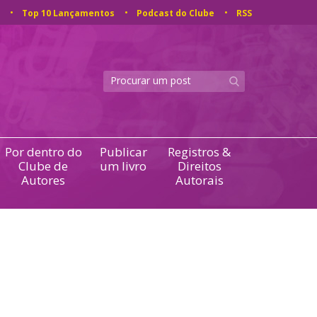
Top 10 Lançamentos
Podcast do Clube
RSS
Por dentro do
Publicar
Registros &
Clube de
um livro
Direitos
Autores
Autorais