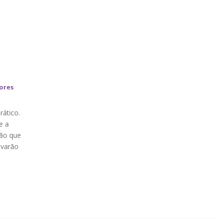
ores
ático.
e a
são que
evarão