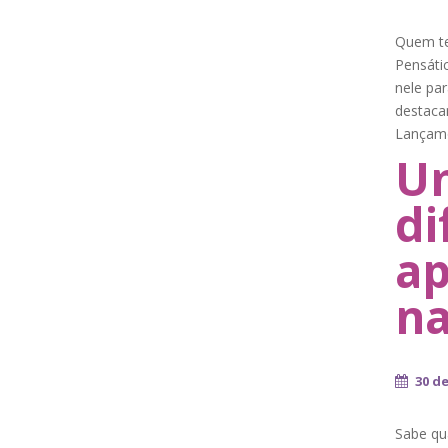
Quem te
Pensáti
nele pa
destacan
Lançamo
Um
di
ap
na
30 de
Sabe qu