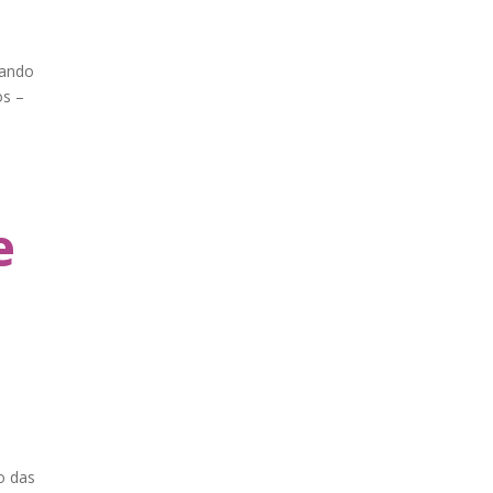
hando
os –
e
o das