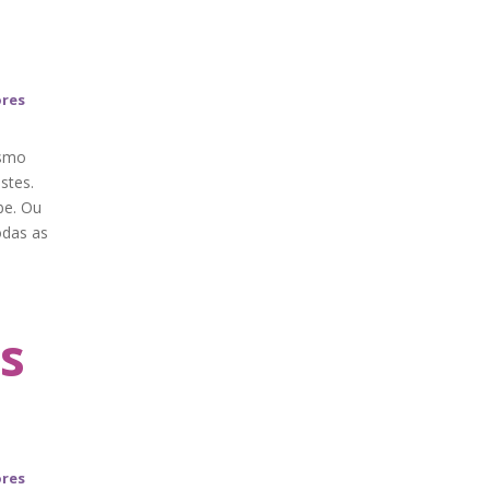
ores
esmo
stes.
be. Ou
odas as
s
ores