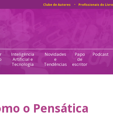
Clube de Autores
Profissionais do Livro
r
Inteligência
Novidades
Papo
Podcast
o
Artificial e
e
de
Tecnologia
Tendências
escritor
mo o Pensática