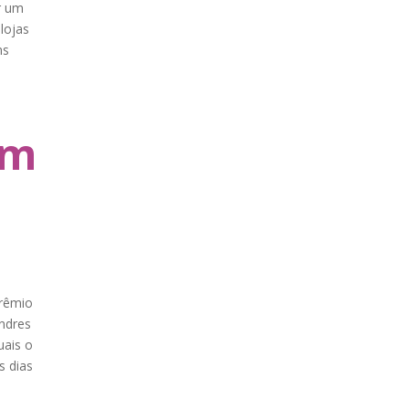
r um
lojas
ns
em
prêmio
ndres
uais o
s dias