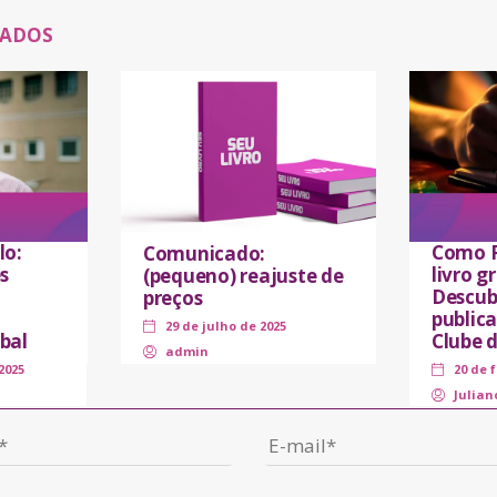
NADOS
lo:
Como P
Comunicado:
s
livro 
(pequeno) reajuste de
Descub
preços
public
29 de julho de 2025
bal
Clube 
admin
2025
20 de 
Julian