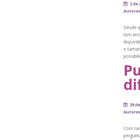
2 de
Autore
Desde q
tem enco
disponib
o taman
possibil
Pu
di
29 d
Autore
Com tan
pergunt