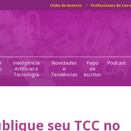
Clube de Autores
Profissionais do Livro
r
Inteligência
Novidades
Papo
Podcast
o
Artificial e
e
de
Tecnologia
Tendências
escritor
blique seu TCC no