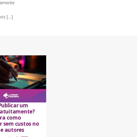
tamente
os […]
ublicar um
gratuitamente?
ra como
ar sem custos no
de autores