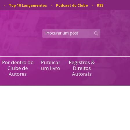
Top 10 Lançamentos
Podcast do Clube
RSS
Por dentro do
Publicar
Registros &
Clube de
um livro
Direitos
Autores
Autorais