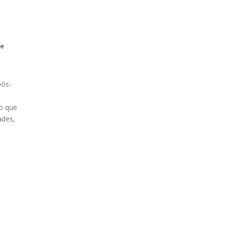
de
pós-
 o que
ades,