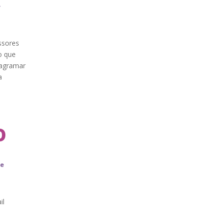
e
ssores
o que
iagramar
a
o
de
il