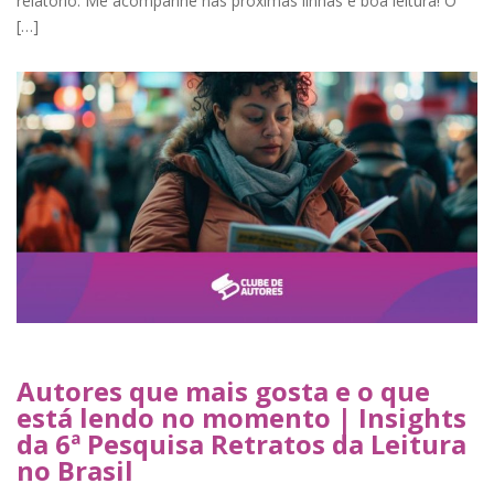
relatório. Me acompanhe nas próximas linhas e boa leitura! O
[…]
Autores que mais gosta e o que
está lendo no momento | Insights
da 6ª Pesquisa Retratos da Leitura
no Brasil