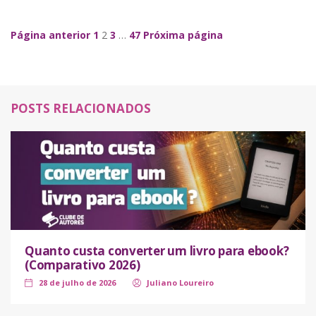
Navegação de Posts
Página anterior
1
2
3
…
47
Próxima página
POSTS RELACIONADOS
Quanto custa converter um livro para ebook?
(Comparativo 2026)
28 de julho de 2026
Juliano Loureiro