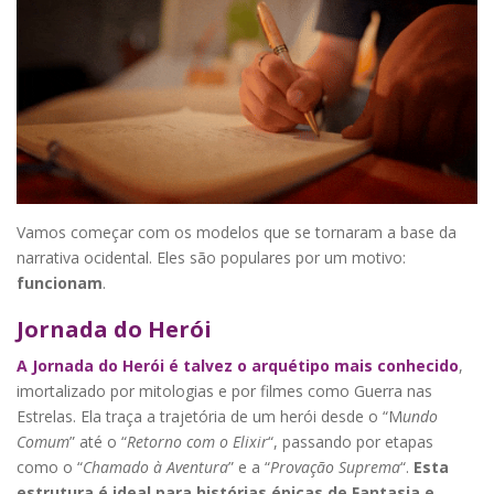
Vamos começar com os modelos que se tornaram a base da
narrativa ocidental. Eles são populares por um motivo:
funcionam
.
Jornada do Herói
A Jornada do Herói é talvez o arquétipo mais conhecido
,
imortalizado por mitologias e por filmes como Guerra nas
Estrelas. Ela traça a trajetória de um herói desde o “M
undo
Comum
” até o “
Retorno com o Elixir
“, passando por etapas
como o “
Chamado à Aventura
” e a “
Provação Suprema
“.
Esta
estrutura é ideal para histórias épicas de Fantasia e