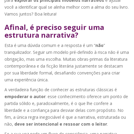
para
explorar os principais modelos narrativos
e ajudar
você a identificar qual se alinha melhor com a alma do seu livro.
Vamos juntos? Boa leitura!
Afinal, é preciso seguir uma
estrutura narrativa?
Esta é uma dúvida comum e a resposta é um “
não
”
tranquilizador. Seguir um modelo pré-definido à risca não é uma
obrigação, mas uma escolha. Muitas obras-primas da literatura
contemporânea e da ficção literária justamente se destacam
por sua liberdade formal, desafiando convenções para criar
uma experiência única.
A verdadeira função de conhecer as estruturas clássicas é
empoderar o autor
: esse conhecimento oferece um ponto de
partida sólido e, paradoxalmente, é o que lhe confere a
liberdade e a confiança para desviar delas com propósito. No
fim, a única regra inegociável é que a narrativa, estruturada ou
não,
deve ser intencional e ressoar com o leitor
.
Se a sua voz pede um fluxo de consciência, uma narrativa