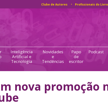
Clube de Autores
Profissionais do Livro
r
Inteligência
Novidades
Papo
Podcast
o
Artificial e
e
de
Tecnologia
Tendências
escritor
em nova promoção 
ube