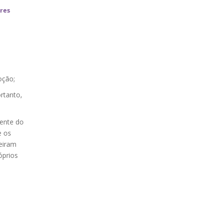
res
oção;
rtanto,
mente do
e os
eiram
óprios