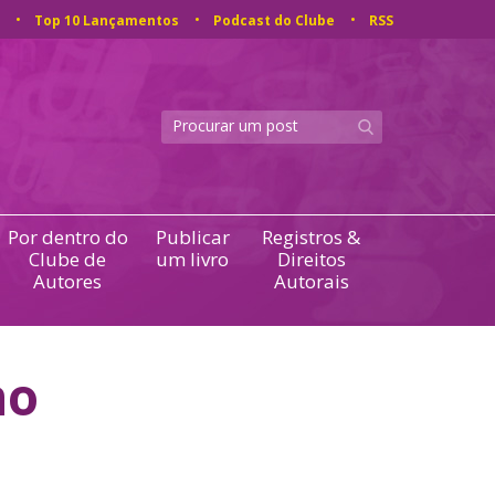
Top 10 Lançamentos
Podcast do Clube
RSS
Por dentro do
Publicar
Registros &
Clube de
um livro
Direitos
Autores
Autorais
no