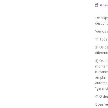
6 de 
De hoje,
descont
Vamos à
1) Toda
2) Os d
diferent
3) Os d
montant
mesmos 
ampliar
autores 
“gerenci
4) O des
Boas ve