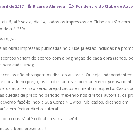
abril de 2017
Ricardo Almeida
Por dentro do Clube de Auto
 dia 6, até sexta, dia 14, todos os impressos do Clube estarão com
o de até 25%.
s regras:
s as obras impressas publicadas no Clube já estão incluídas na prom
escontos variam de acordo com a paginação de cada obra (sendo, po
e para cada uma);
escontos não abrangem os direitos autorais. Ou seja: independente
e cortado no preço, os direitos autorais permanecem rigorosament
e os autores não serão prejudicados em nenhum aspecto. Caso qu
 as quedas de preço no período mexendo nos direitos autorais, os pr
deverão fazê-lo indo a Sua Conta > Livros Publicados, clicando em
ar” e em “editar direito autoral”.
conto durará até o final da sexta, 14/04.
ndas e bons presentes!!!