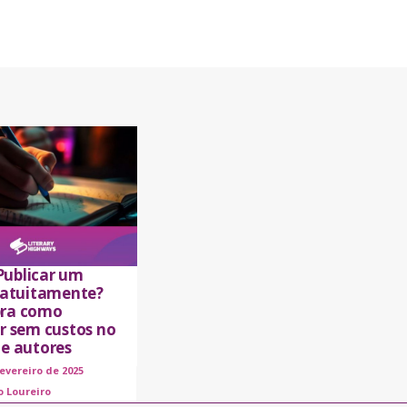
ublicar um
gratuitamente?
ra como
ar sem custos no
de autores
fevereiro de 2025
o Loureiro