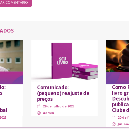
NADOS
lo:
Como P
Comunicado:
s
livro 
(pequeno) reajuste de
Descub
preços
public
29 de julho de 2025
bal
Clube 
admin
2025
20 de 
Julian