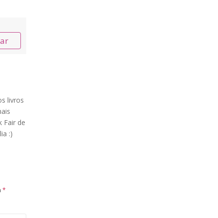
nar
s livros
ais
 Fair de
ia :)
m
*