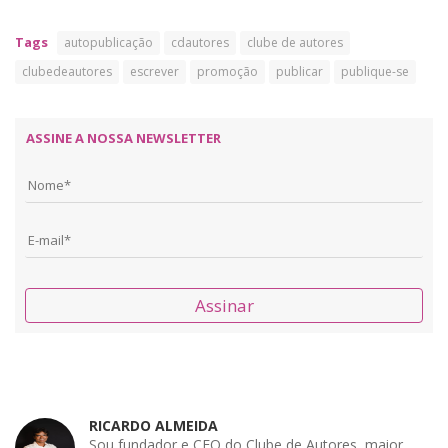
Tags
autopublicação
cdautores
clube de autores
clubedeautores
escrever
promoção
publicar
publique-se
ASSINE A NOSSA NEWSLETTER
Assinar
RICARDO ALMEIDA
Sou fundador e CEO do Clube de Autores, maior