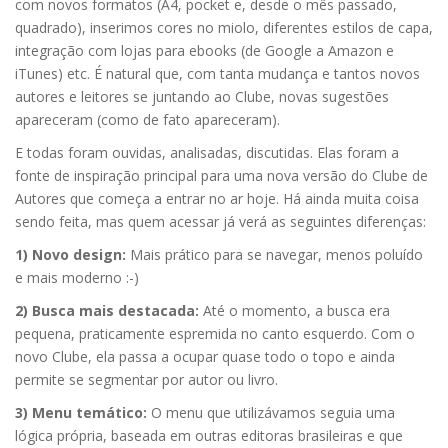
com novos formatos (A4, pocket e, desde o mês passado,
quadrado), inserimos cores no miolo, diferentes estilos de capa,
integração com lojas para ebooks (de Google a Amazon e
iTunes) etc. É natural que, com tanta mudança e tantos novos
autores e leitores se juntando ao Clube, novas sugestões
apareceram (como de fato apareceram).
E todas foram ouvidas, analisadas, discutidas. Elas foram a
fonte de inspiração principal para uma nova versão do Clube de
Autores que começa a entrar no ar hoje. Há ainda muita coisa
sendo feita, mas quem acessar já verá as seguintes diferenças:
1) Novo design:
Mais prático para se navegar, menos poluído
e mais moderno :-)
2) Busca mais destacada:
Até o momento, a busca era
pequena, praticamente espremida no canto esquerdo. Com o
novo Clube, ela passa a ocupar quase todo o topo e ainda
permite se segmentar por autor ou livro.
3) Menu temático:
O menu que utilizávamos seguia uma
lógica própria, baseada em outras editoras brasileiras e que