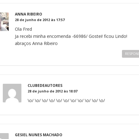
ANNA RIBEIRO
28 de junho de 2012 às 17:57
Ola Fred
Ja recebi minha encomenda -66986/ Gostei! ficou Lindo!
abraços Anna Ribeiro
RESPON
CLUBEDEAUTORES
28 de junho de 2012 às 18:07
\o/ \o/ \o/ \o/ \o/ \o/ \o/ \o/ \o/ \o/ \o/
GESIEL NUNES MACHADO