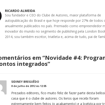
RICARDO ALMEIDA
Sou fundador e CEO do Clube de Autores, maior plataforma de
autopublicação do Brasil e que hoje responde por 27% de todos o
anualmente publicados no país. Premiado como empreendedor m
inovador do mundo no segmento de publishing pela London Book
2014, sou também escritor, triatleta e, acima de tudo, pai de famíl
omentários em “
Novidade #4: Progra
ontos integrados
”
SIDINEY BREGUÊDO
8 de julho de 2012 às 12:05
Prezados editores, fico muito feliz de fazer parte desta belís
casa que é o clube de autores. Os livros que recebi foram
extremamente bem feitos (o acabamento) e a logística por tr