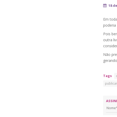
18 d
Em toda
poderia 
Pois be
outra li
conside
Não pre
gerando
Tags
publica
ASSIN