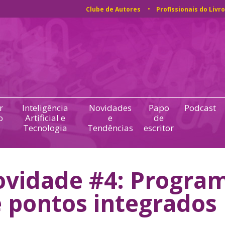
Clube de Autores
Profissionais do Livro
r
Inteligência
Novidades
Papo
Podcast
o
Artificial e
e
de
Tecnologia
Tendências
escritor
vidade #4: Progra
 pontos integrados