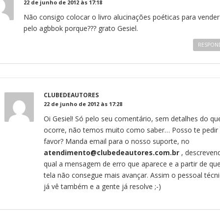
22 de junho de 2012 às 17:18
Não consigo colocar o livro alucinações poéticas para vender
pelo agbbok porque??? grato Gesiel.
RESPON
CLUBEDEAUTORES
22 de junho de 2012 às 17:28
Oi Gesiel! Só pelo seu comentário, sem detalhes do qu
ocorre, não temos muito como saber… Posso te pedir
favor? Manda email para o nosso suporte, no
atendimento@clubedeautores.com.br
, descreven
qual a mensagem de erro que aparece e a partir de qu
tela não consegue mais avançar. Assim o pessoal técn
já vê também e a gente já resolve ;-)