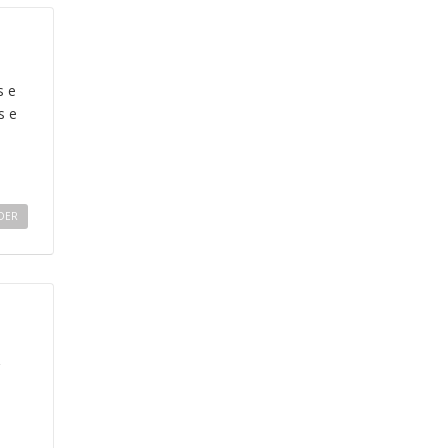
s e
s e
DER