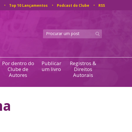
Top 10 Lançamentos
Podcast do Clube
RSS
Por dentro do
Publicar
Registros &
Clube de
um livro
Direitos
Autores
Autorais
ma