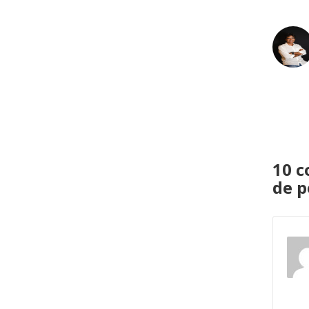
10 c
de p