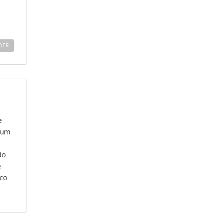
DER
e
 um
do
e
ico