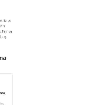
s livros
ais
 Fair de
ia :)
ma
sima
ás,