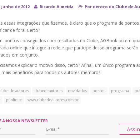
e junho de 2012
Ricardo Almeida
Por dentro do Clube de A
s essas integrações que fizemos, é claro que o programa de pontos
ficar de fora. Certo?
m: pontos conseguidos com resultados no Clube, AGBook ou em qua
vraria online que integre a rede e que participe desse programa serão
rados em conjunto.
cisamos explicar o motivo disso, certo? Afinal, um único programa a
 mais benefícios para todos os autores membros!
clube de autores
clubedeautores
novidades
pontos
programa
pu
r
publique
www.clubedeautores.com.br
E A NOSSA NEWSLETTER
Assi