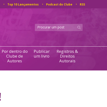
Top 10 Lançamentos
Podcast do Clube
RSS
Por dentro do
Publicar
Registros &
Clube de
um livro
Direitos
Autores
Autorais
!