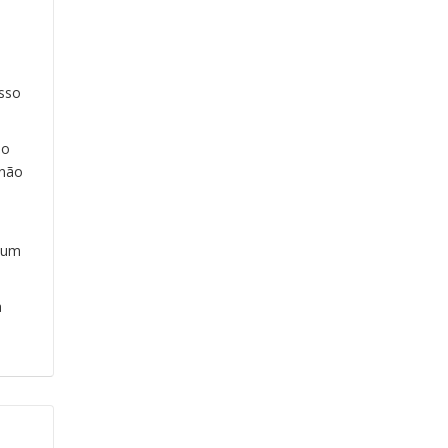
sso
ão
 não
 um
a