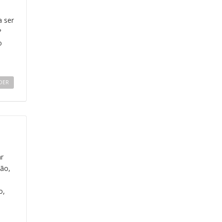
a ser
?
o
DER
ar
ção,
e
o,