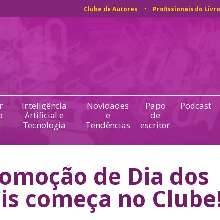
Clube de Autores
Profissionais do Livro
r
Inteligência
Novidades
Papo
Podcast
o
Artificial e
e
de
Tecnologia
Tendências
escritor
omoção de Dia dos
is começa no Clube