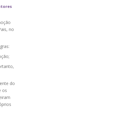
utores
omoção
ais, no
gras:
oção;
rtanto,
mente do
e os
eiram
óprios