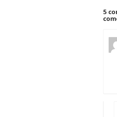
5 co
come