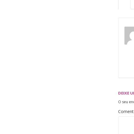
DEIXE 
O seu en
Coment