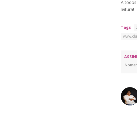
A todos
leitura!
Tags
www.clu
ASSIN