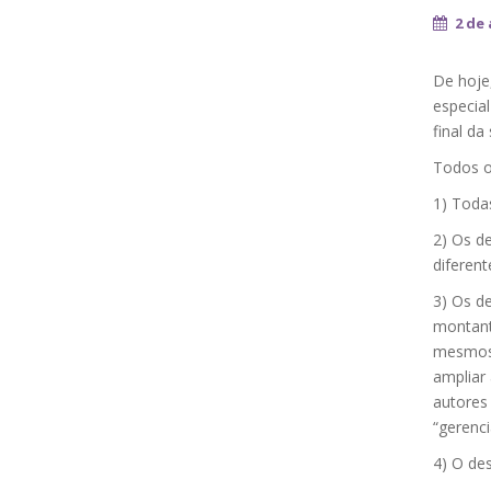
2 de
De hoje
especia
final d
Todos o
1) Toda
2) Os d
diferent
3) Os d
montant
mesmos 
ampliar
autores
“gerenci
4) O des