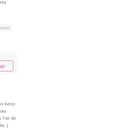
nte
oção
nar
s livros
ais
 Fair de
ia :)