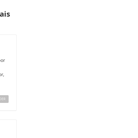
ais
por
r,
DER