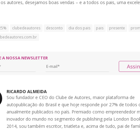
 os autores, desejamos boas vendas – e a todos os pais, uma excele
25%
clubedeautores
desconto
dia dos pais
pais
presente
prom
bedeautores.com.br
E A NOSSA NEWSLETTER
Assi
RICARDO ALMEIDA
Sou fundador e CEO do Clube de Autores, maior plataforma de
autopublicação do Brasil e que hoje responde por 27% de todos o
anualmente publicados no país. Premiado como empreendedor m
inovador do mundo no segmento de publishing pela London Book
2014, sou também escritor, triatleta e, acima de tudo, pai de famíl