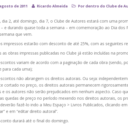
 agosto de 2011
Ricardo Almeida
Por dentro do Clube de A
, dia 2, até domingo, dia 7, o Clube de Autores estará com uma pr
l – e durando quase toda a semana – em comemoração ao Dia dos P
a semana que vem.
s impressos estarão com desconto de até 25%, com as seguintes re
s as obras impressas publicadas no Clube já estão incluídas na prom
escontos variam de acordo com a paginação de cada obra (sendo, po
e para cada uma);
escontos não abrangem os direitos autorais. Ou seja: independente
e cortado no preço, os direitos autorais permanecem rigorosament
e os autores não serão prejudicados em nenhum aspecto. Caso qu
 as quedas de preço no período mexendo nos direitos autorais, os pr
 deverão fazê-lo indo a Meu Espaço > Livros Publicados, clicando em
ar” e em “editar direito autoral”.
conto durará até o final do domingo.