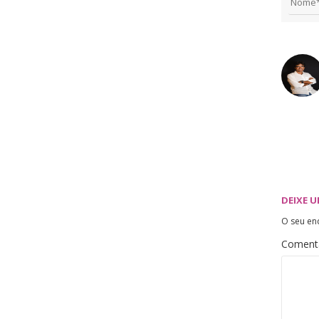
DEIXE 
O seu en
Coment