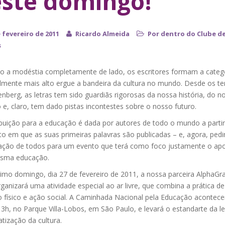
ste domingo!
 fevereiro de 2011
Ricardo Almeida
Por dentro do Clube d
s
o a modéstia completamente de lado, os escritores formam a categ
lmente mais alto ergue a bandeira da cultura no mundo. Desde os t
nberg, as letras tem sido guardiãs rigorosas da nossa história, do n
e, claro, tem dado pistas incontestes sobre o nosso futuro.
ibuição para a educação é dada por autores de todo o mundo a parti
 em que as suas primeiras palavras são publicadas – e, agora, ped
ação de todos para um evento que terá como foco justamente o apo
sma educação.
imo domingo, dia 27 de fevereiro de 2011, a nossa parceira AlphaGr
rganizará uma atividade especial ao ar livre, que combina a prática de
o físico e ação social. A Caminhada Nacional pela Educação acontece
3h, no Parque Villa-Lobos, em São Paulo, e levará o estandarte da le
tização da cultura.