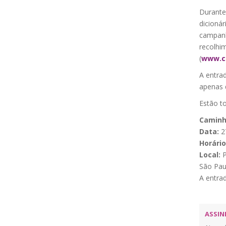
Durante 
dicionár
campanh
recolhi
(
www.c
A entra
apenas q
Estão t
Caminh
Data:
2
Horário
Local:
P
São Pau
A entrad
ASSIN