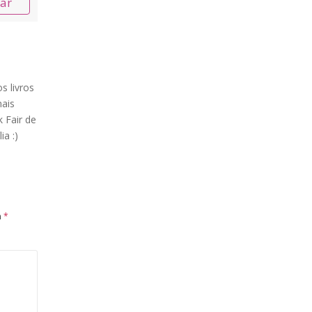
nar
s livros
ais
 Fair de
ia :)
m
*