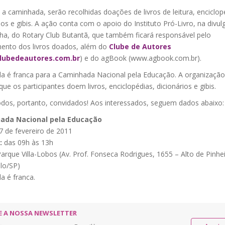
a caminhada, serão recolhidas doações de livros de leitura, enciclop
ios e gibis. A ação conta com o apoio do Instituto Pró-Livro, na divu
a, do Rotary Club Butantã, que também ficará responsável pelo
mento dos livros doados, além do
Clube de Autores
lubedeautores.com.br
) e do agBook (www.agbook.com.br).
da é franca para a Caminhada Nacional pela Educação. A organizaçã
ue os participantes doem livros, enciclopédias, dicionários e gibis.
odos, portanto, convidados! Aos interessados, seguem dados abaixo:
ada Nacional pela Educação
7 de fevereiro de 2011
:
das 09h às 13h
arque Villa-Lobos (Av. Prof. Fonseca Rodrigues, 1655 – Alto de Pinhe
lo/SP)
a é franca.
E A NOSSA NEWSLETTER