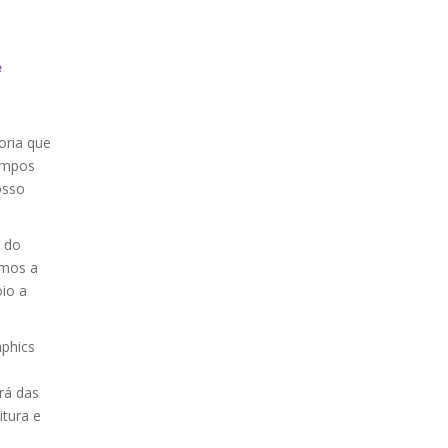
e
oria que
empos
osso
r do
imos a
io a
aphics
rá das
itura e