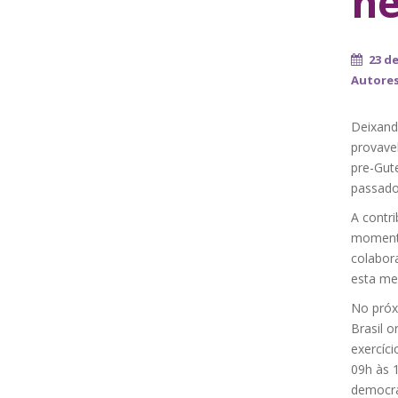
ne
23 de
Autore
Deixand
provave
pre-Gute
passado 
A contr
momento
colabor
esta me
No próx
Brasil o
exercíci
09h às 1
democra