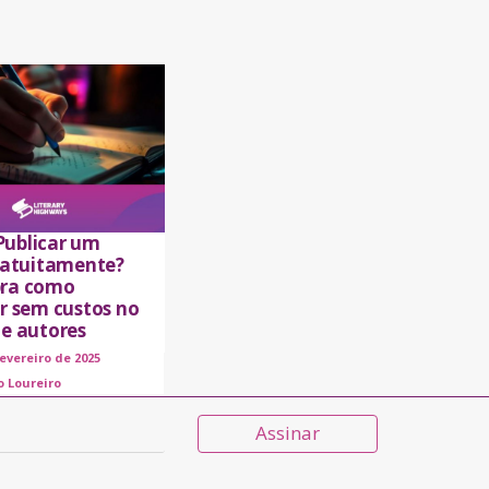
ublicar um
gratuitamente?
ra como
ar sem custos no
de autores
fevereiro de 2025
o Loureiro
Assinar