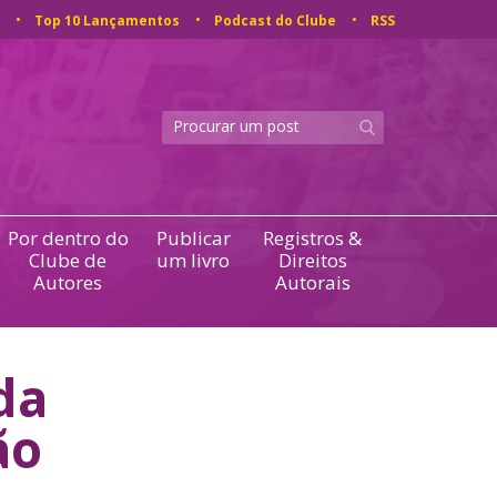
Top 10 Lançamentos
Podcast do Clube
RSS
Por dentro do
Publicar
Registros &
Clube de
um livro
Direitos
Autores
Autorais
da
ão