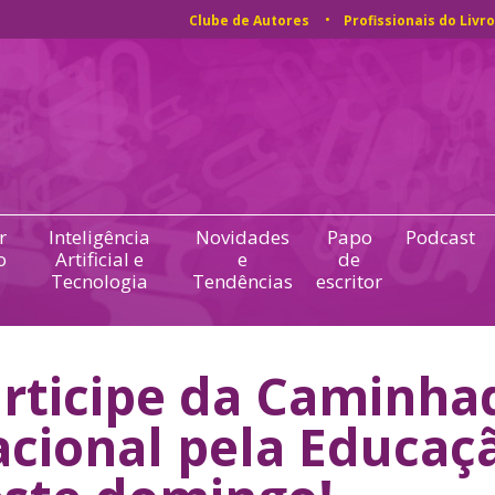
Clube de Autores
Profissionais do Livro
r
Inteligência
Novidades
Papo
Podcast
o
Artificial e
e
de
Tecnologia
Tendências
escritor
rticipe da Caminha
cional pela Educaç