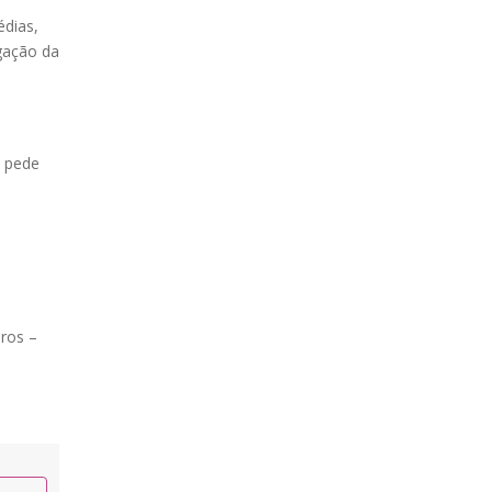
édias,
lgação da
o pede
iros –