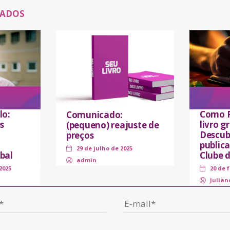
NADOS
lo:
Como P
Comunicado:
s
livro 
(pequeno) reajuste de
Descub
preços
public
29 de julho de 2025
bal
Clube 
admin
2025
20 de 
Julian