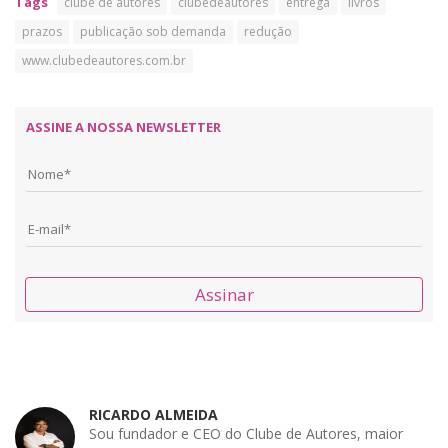
Tags
clube de autores
clubedeautores
entrega
livros
prazos
publicação sob demanda
redução
www.clubedeautores.com.br
ASSINE A NOSSA NEWSLETTER
Assinar
RICARDO ALMEIDA
Sou fundador e CEO do Clube de Autores, maior