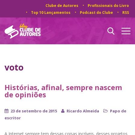
Clube de Autores
Profissionais do Livro
Top 10 Lançamentos
Podcast do Clube
RSS
voto
Histórias, afinal, sempre nascem
de opiniões
23 de setembro de 2015
Ricardo Almeida
Papo de
escritor
A Internet sempre tem dessas coisas incríveis, desses projetos