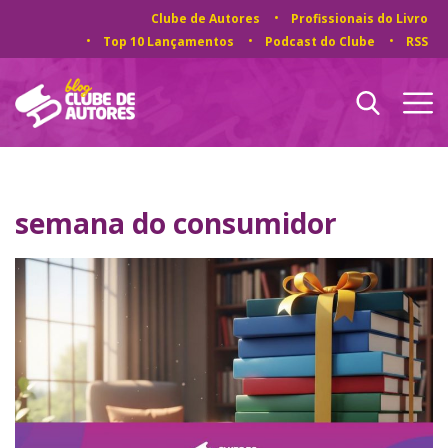
Clube de Autores
Profissionais do Livro
Top 10 Lançamentos
Podcast do Clube
RSS
semana do consumidor