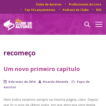
Clube de Autores
Profissionais do Livro
Top 10 Lançamentos
Podcast do Clube
RSS
recomeço
Um novo primeiro capítulo
9 de maio de 2016
Ricardo Almeida
Papo de
escritor
Nem todos estamos sempre na mesma página, claro. Depois
que fiz o post da última sexta, em que arriscava uma tímida