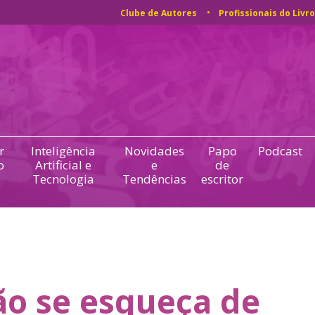
Clube de Autores
Profissionais do Livro
r
Inteligência
Novidades
Papo
Podcast
o
Artificial e
e
de
Tecnologia
Tendências
escritor
o se esqueça de