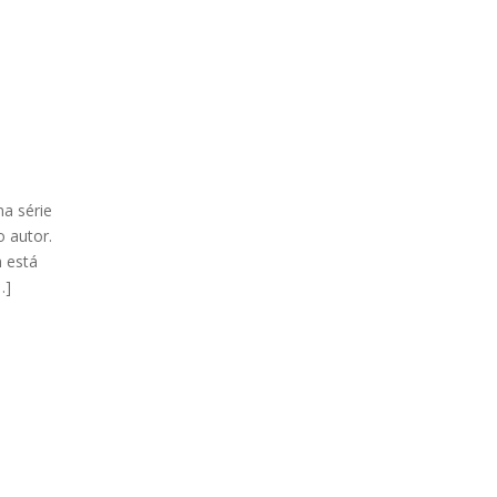
a série
o autor.
m está
…]