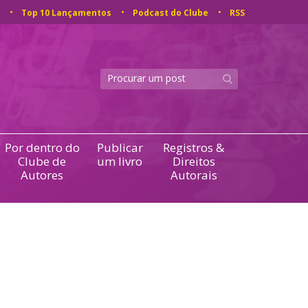
Top 10 Lançamentos
Podcast do Clube
RSS
Por dentro do
Publicar
Registros &
Clube de
um livro
Direitos
Autores
Autorais