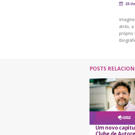
28 d
Imagine
atrás, a
próprio 
Biográf
POSTS RELACIO
Um novo capítu
Clube de Autore