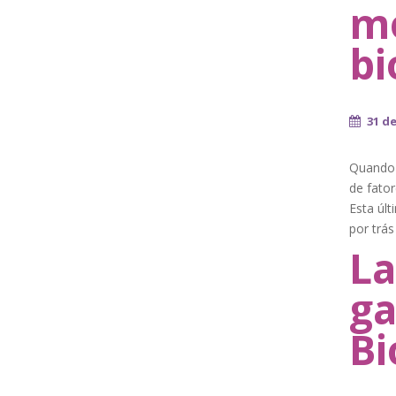
mo
bi
31 d
Quando 
de fator
Esta últ
por trás
La
g
Bi