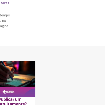
utores
o tempo
s no
Página
ublicar um
gratuitamente?