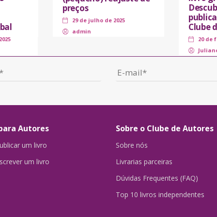
Descub
preços
public
29 de julho de 2025
bal
Clube 
admin
2025
20 de 
Julian
para Autores
Sobre o Clube de Autores
blicar um livro
Sobre nós
crever um livro
Livrarias parceiras
Dúvidas Frequentes (FAQ)
Top 10 livros independentes