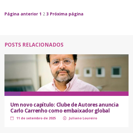
Navegação de Posts
Página anterior
1
2
3
Próxima página
POSTS RELACIONADOS
Um novo capítulo: Clube de Autores anuncia
Carlo Carrenho como embaixador global
11 de setembro de 2025
Juliano Loureiro