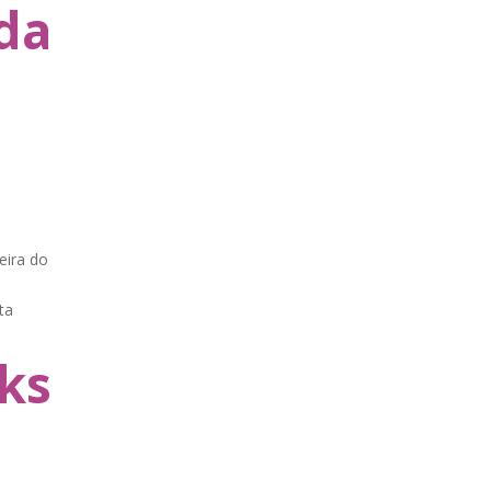
da
eira do
ta
ks