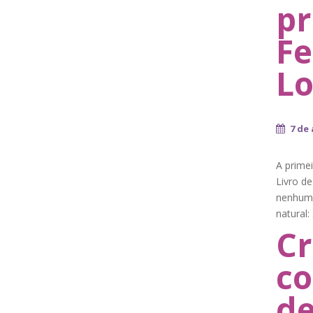
pr
Fe
Lo
7 de 
A primei
Livro de
nenhuma
natural:
Cr
co
de