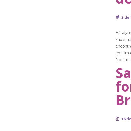
3 de 
Há algu
substitu
encontr
em um e
Nos mer
Sa
fo
Br
16 de