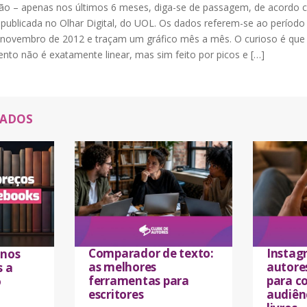
hão – apenas nos últimos 6 meses, diga-se de passagem, de acordo
 publicada no Olhar Digital, do UOL. Os dados referem-se ao período
 novembro de 2012 e traçam um gráfico mês a mês. O curioso é que
nto não é exatamente linear, mas sim feito por picos e […]
NADOS
Comparador de texto:
Instag
 nos
as melhores
autores
s a
ferramentas para
para co
o
escritores
audiên