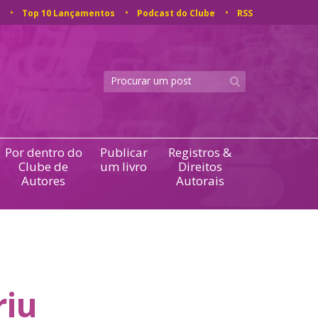
Top 10 Lançamentos
Podcast do Clube
RSS
Por dentro do
Publicar
Registros &
Clube de
um livro
Direitos
Autores
Autorais
riu