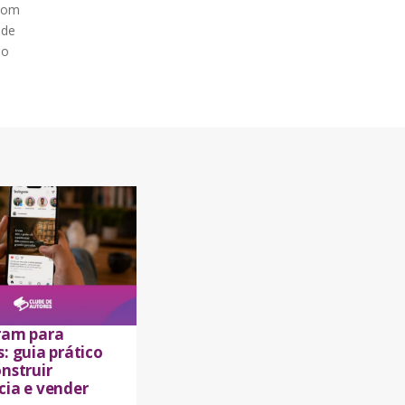
 com
 de
 o
ram para
: guia prático
nstruir
cia e vender