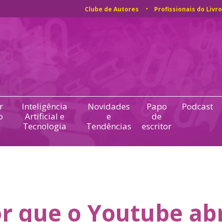
Clube de Autores
Profissionais do Livro
r
Inteligência
Novidades
Papo
Podcast
o
Artificial e
e
de
Tecnologia
Tendências
escritor
r que o Youtube ab