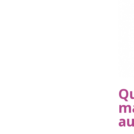
Qu
ma
au