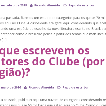
e outubro de 2019
Ricardo Almeida
Papo de escritor
na passada, fizemos um estudo de categorias para os quase 70 mil 
dos aqui no Clube. A curiosidade era geral aqui: considerando que a
ando uma espécie de espelho da nova literatura escrita no Brasil, ser
 entender como o brasileiro pensa a partir dos temas que mais lhes 
o […]
que escrevem os
tores do Clube (por
gião)?
e maio de 2016
Ricardo Almeida
Papo de escritor
ta passada, publiquei aqui uma nuvem de categorias considerando o
lizados nos quase 60 mil livros que estão aqui no Clube. Como o Bras