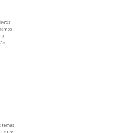
livros
cabamos
ia
são
s temas
il é um