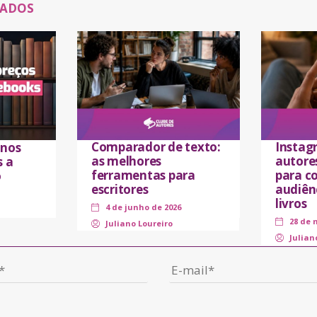
NADOS
Comparador de texto:
Instag
 nos
as melhores
autores
s a
ferramentas para
para co
o
escritores
audiên
livros
4 de junho de 2026
28 de 
Juliano Loureiro
Julian