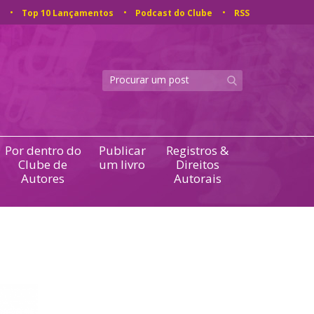
Top 10 Lançamentos
Podcast do Clube
RSS
Por dentro do
Publicar
Registros &
Clube de
um livro
Direitos
Autores
Autorais