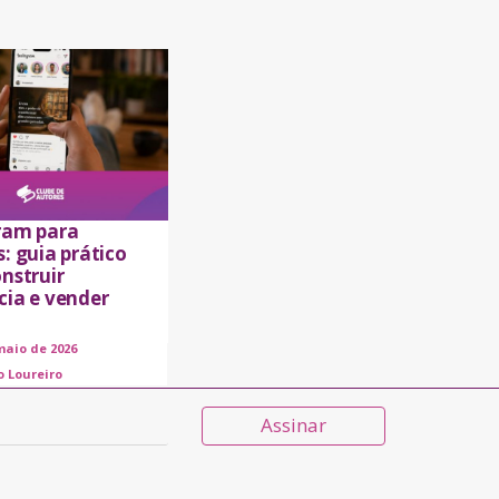
ram para
: guia prático
nstruir
cia e vender
maio de 2026
o Loureiro
Assinar