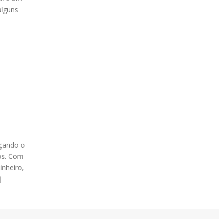
alguns
nçando o
tos. Com
inheiro,
]