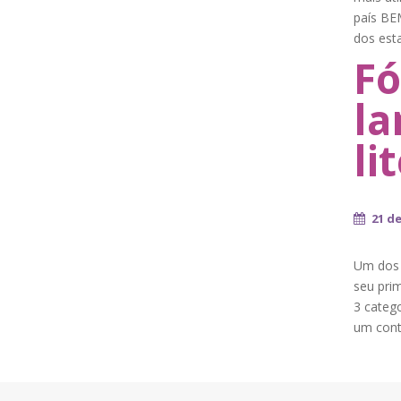
país BE
dos est
Fó
la
li
21 de
Um dos 
seu pri
3 catego
um contr