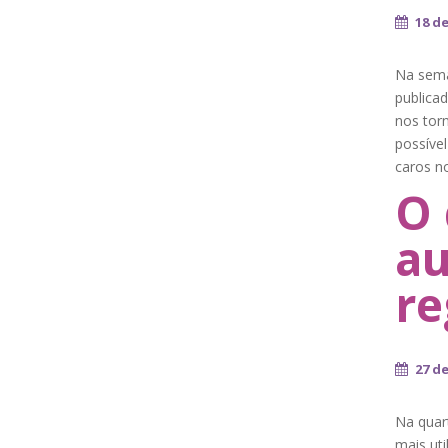
18 d
Na sema
publica
nos torn
possível
caros n
O 
au
re
27 d
Na quar
mais uti