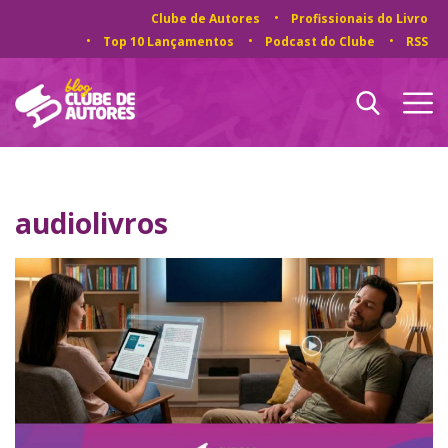
Clube de Autores
Profissionais do Livro
Top 10 Lançamentos
Podcast do Clube
RSS
audiolivros