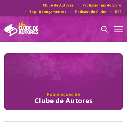
Clube de Autores
Profissionais do Livro
Top 10 Lançamentos
Podcast do Clube
RSS
Publicações de
Clube de Autores