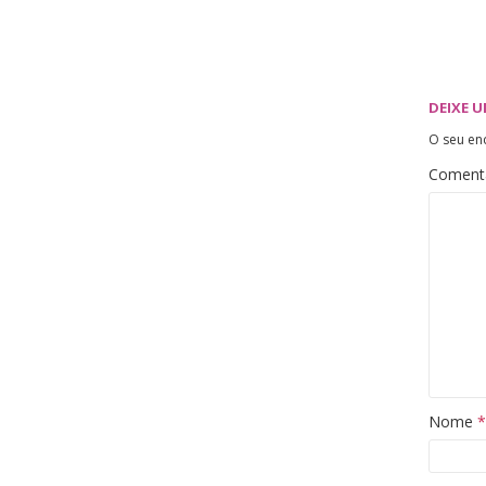
DEIXE 
O seu en
Coment
Nome
*