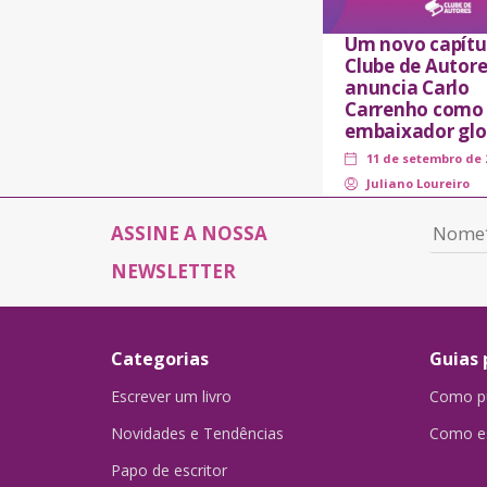
Um novo capítu
Clube de Autore
anuncia Carlo
Carrenho como
embaixador glo
11 de setembro de 
Juliano Loureiro
ASSINE A NOSSA
NEWSLETTER
Categorias
Guias 
Escrever um livro
Como pu
Novidades e Tendências
Como es
Papo de escritor