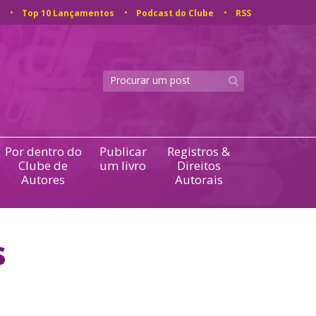
Top 10 Lançamentos
Podcast do Clube
RSS
Por dentro do
Publicar
Registros &
Clube de
um livro
Direitos
Autores
Autorais
s