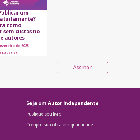
ublicar um
gratuitamente?
ra como
ar sem custos no
de autores
fevereiro de 2025
o Loureiro
Assinar
Seja um Autor Independente
Publique seu livro
Compre sua obra em quantidade