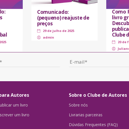
lo:
Como P
Comunicado:
s
livro 
(pequeno) reajuste de
Descub
preços
public
29 de julho de 2025
bal
Clube 
admin
2025
20 de 
Julian
para Autores
Sobre o Clube de Autores
blicar um livro
Sobre nós
crever um livro
Livrarias parceiras
Dúvidas Frequentes (FAQ)