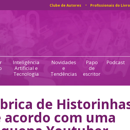
Clube de Autores
Profissionais do Livro
r
Inteligência
Novidades
Papo
Podcast
o
Artificial e
e
de
Tecnologia
Tendências
escritor
brica de Historinha
 acordo com uma