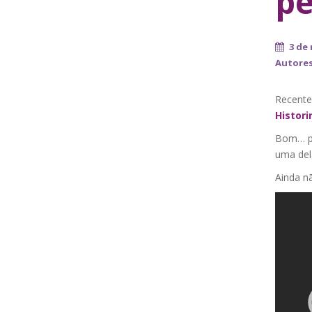
pe
3 de
Autore
Recente
Histori
Bom… po
uma del
Ainda n