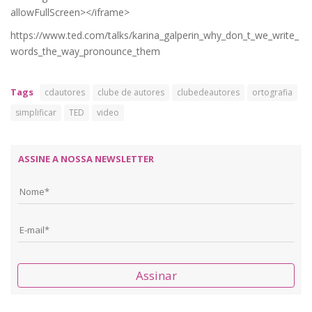
allowFullScreen></iframe>
https://www.ted.com/talks/karina_galperin_why_don_t_we_write_
words_the_way_pronounce_them
Tags
cdautores
clube de autores
clubedeautores
ortografia
simplificar
TED
video
ASSINE A NOSSA NEWSLETTER
Assinar