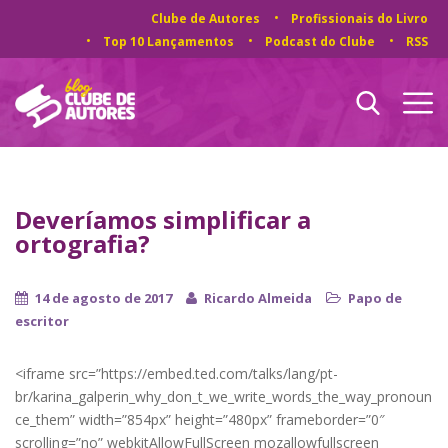
Clube de Autores
Profissionais do Livro
Top 10 Lançamentos
Podcast do Clube
RSS
Deveríamos simplificar a
ortografia?
14 de agosto de 2017
Ricardo Almeida
Papo de
escritor
<iframe src=”https://embed.ted.com/talks/lang/pt-
br/karina_galperin_why_don_t_we_write_words_the_way_pronoun
ce_them” width=”854px” height=”480px” frameborder=”0″
scrolling=”no” webkitAllowFullScreen mozallowfullscreen