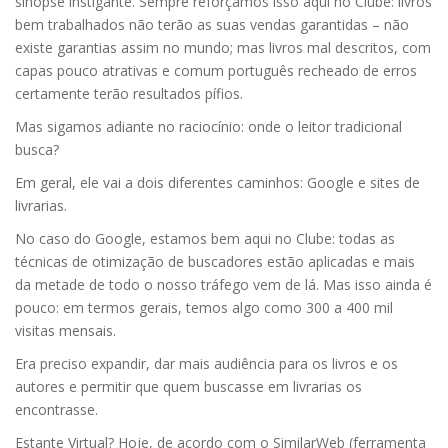
sinopse instigante. Sempre reforçamos isso aqui no Clube: livros
bem trabalhados não terão as suas vendas garantidas – não
existe garantias assim no mundo; mas livros mal descritos, com
capas pouco atrativas e comum português recheado de erros
certamente terão resultados pífios.
Mas sigamos adiante no raciocínio: onde o leitor tradicional
busca?
Em geral, ele vai a dois diferentes caminhos: Google e sites de
livrarias.
No caso do Google, estamos bem aqui no Clube: todas as
técnicas de otimização de buscadores estão aplicadas e mais
da metade de todo o nosso tráfego vem de lá. Mas isso ainda é
pouco: em termos gerais, temos algo como 300 a 400 mil
visitas mensais.
Era preciso expandir, dar mais audiência para os livros e os
autores e permitir que quem buscasse em livrarias os
encontrasse.
Estante Virtual? Hoje, de acordo com o SimilarWeb (ferramenta