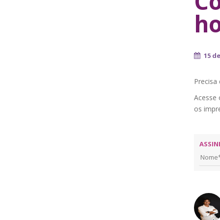
Co
ho
15 d
Precisa 
Acesse 
os impr
ASSIN