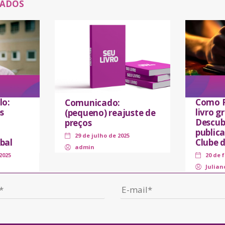
NADOS
lo:
Como P
Comunicado:
s
livro 
(pequeno) reajuste de
Descub
preços
public
29 de julho de 2025
bal
Clube 
admin
2025
20 de 
Julian