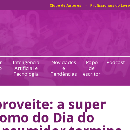
Clube de Autores
Profissionais do Livro
r
Inteligência
Novidades
Papo
Podcast
o
Artificial e
e
de
Tecnologia
Tendências
escritor
roveite: a super
omo do Dia do