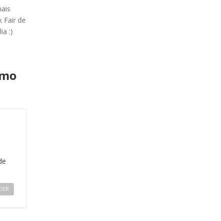
ais
 Fair de
ia :)
omo
de
DER