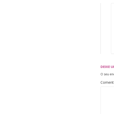
DEIXE 
O seu en
Coment