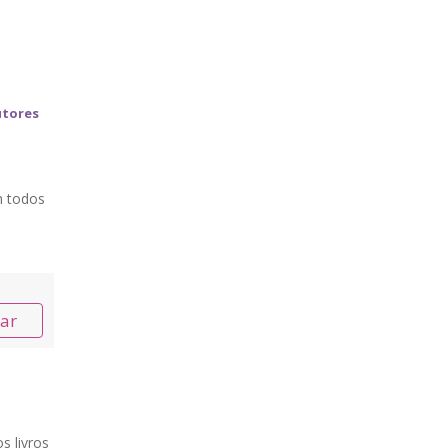
utores
m todos
nar
s livros