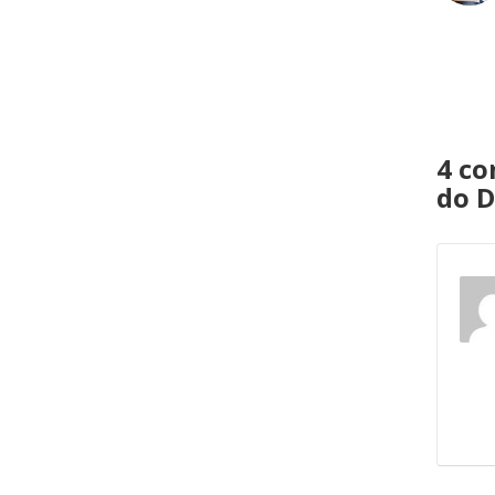
4 co
do D