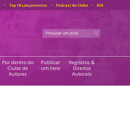
Top 10 Lançamentos
Podcast do Clube
RSS
Por dentro do
Publicar
Registros &
Clube de
um livro
Direitos
Autores
Autorais