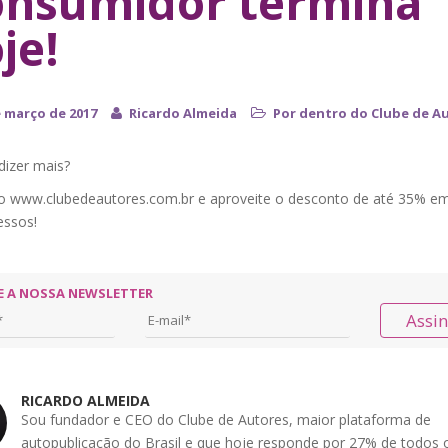
nsumidor termina
je!
e março de 2017
Ricardo Almeida
Por dentro do Clube de A
dizer mais?
o www.clubedeautores.com.br e aproveite o desconto de até 35% e
essos!
E A NOSSA NEWSLETTER
Assi
RICARDO ALMEIDA
Sou fundador e CEO do Clube de Autores, maior plataforma de
autopublicação do Brasil e que hoje responde por 27% de todos o