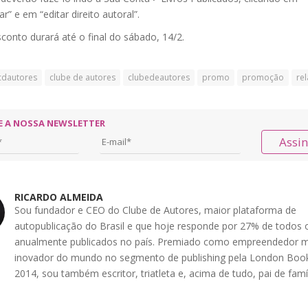
ar” e em “editar direito autoral”.
conto durará até o final do sábado, 14/2.
cdautores
clube de autores
clubedeautores
promo
promoção
re
E A NOSSA NEWSLETTER
Assi
RICARDO ALMEIDA
Sou fundador e CEO do Clube de Autores, maior plataforma de
autopublicação do Brasil e que hoje responde por 27% de todos o
anualmente publicados no país. Premiado como empreendedor m
inovador do mundo no segmento de publishing pela London Book
2014, sou também escritor, triatleta e, acima de tudo, pai de famíl