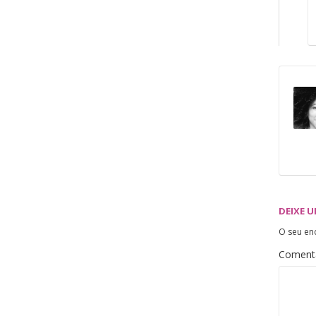
DEIXE 
O seu en
Coment