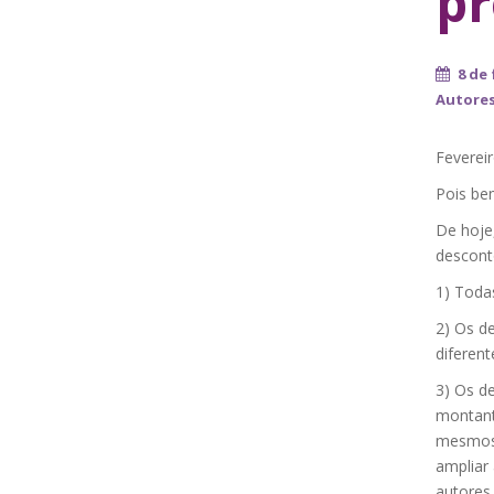
pr
8 de 
Autore
Feverei
Pois be
De hoje
descont
1) Toda
2) Os d
diferent
3) Os d
montant
mesmos 
ampliar
autores 