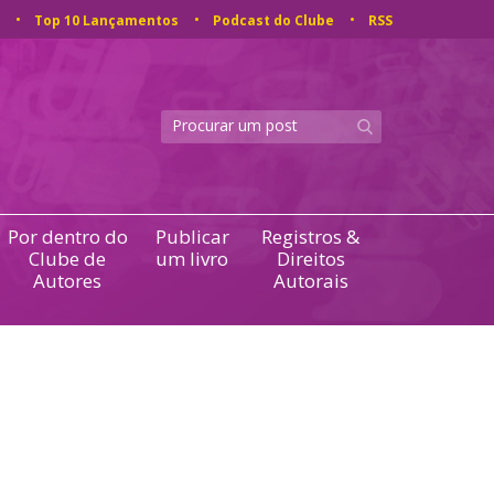
Top 10 Lançamentos
Podcast do Clube
RSS
Por dentro do
Publicar
Registros &
Clube de
um livro
Direitos
Autores
Autorais