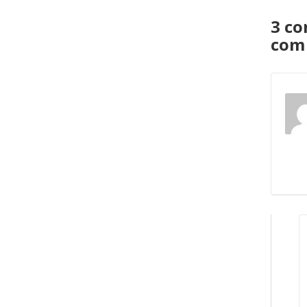
3 co
com