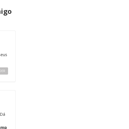
igo
seus
DER
 Dá
omp