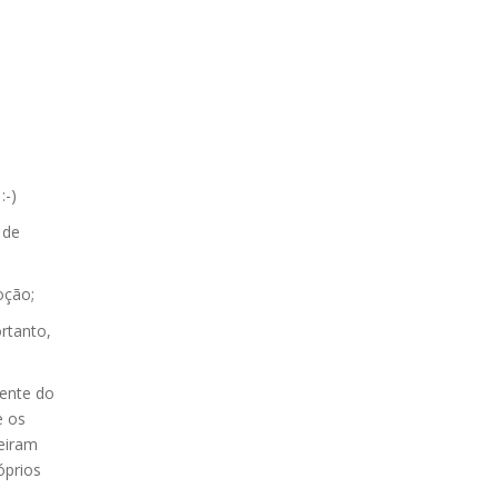
:-)
 de
oção;
rtanto,
mente do
e os
eiram
óprios