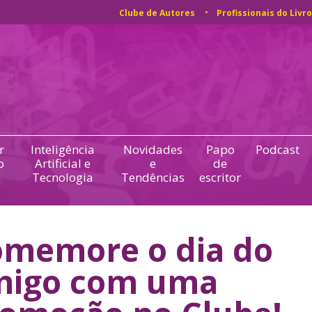
Clube de Autores
Profissionais do Livro
r
Inteligência
Novidades
Papo
Podcast
o
Artificial e
e
de
Tecnologia
Tendências
escritor
memore o dia do
migo com uma