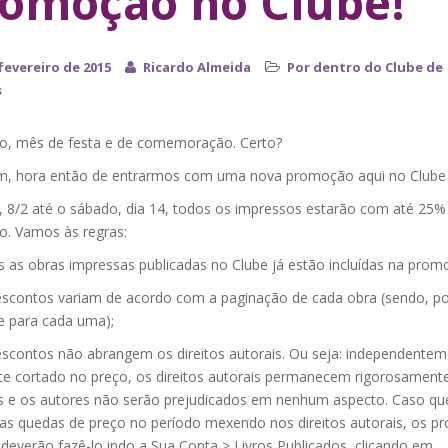
omoção no Clube!
fevereiro de 2015
Ricardo Almeida
Por dentro do Clube de
s
ro, mês de festa e de comemoração. Certo?
m, hora então de entrarmos com uma nova promoção aqui no Clube 
, 8/2 até o sábado, dia 14, todos os impressos estarão com até 25%
o. Vamos às regras:
s as obras impressas publicadas no Clube já estão incluídas na prom
escontos variam de acordo com a paginação de cada obra (sendo, po
e para cada uma);
escontos não abrangem os direitos autorais. Ou seja: independente
e cortado no preço, os direitos autorais permanecem rigorosament
e os autores não serão prejudicados em nenhum aspecto. Caso qu
 as quedas de preço no período mexendo nos direitos autorais, os pr
deverão fazê-lo indo a Sua Conta > Livros Publicados, clicando em