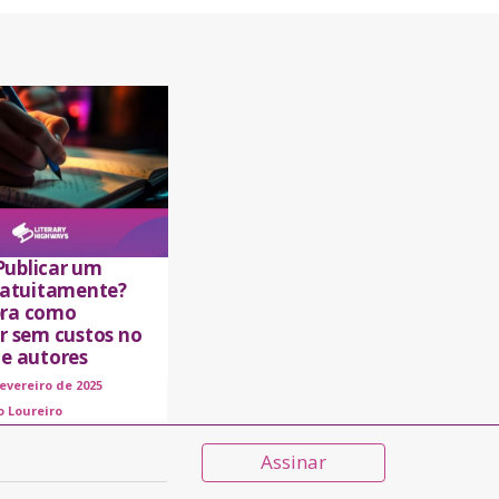
ublicar um
gratuitamente?
ra como
ar sem custos no
de autores
fevereiro de 2025
o Loureiro
Assinar