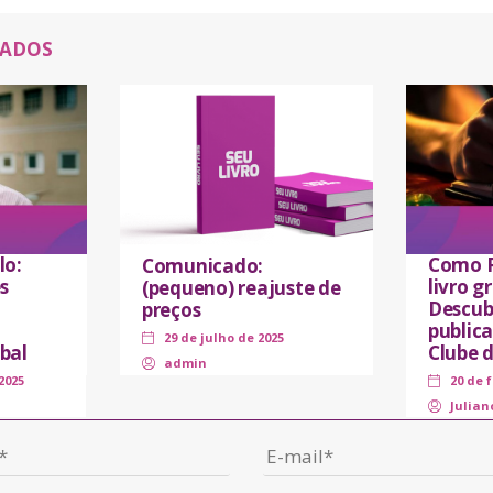
NADOS
lo:
Como P
Comunicado:
s
livro 
(pequeno) reajuste de
Descub
preços
public
29 de julho de 2025
bal
Clube 
admin
2025
20 de 
Julian