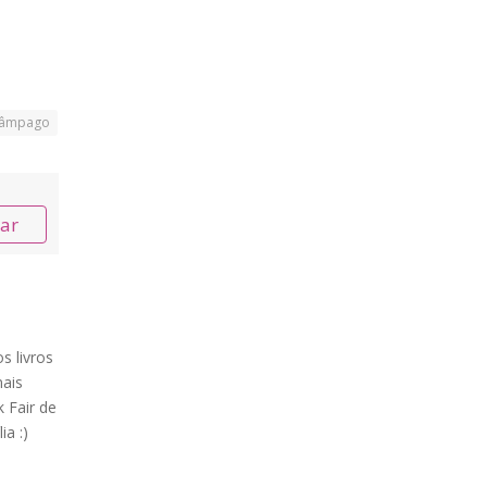
lâmpago
nar
s livros
ais
 Fair de
ia :)