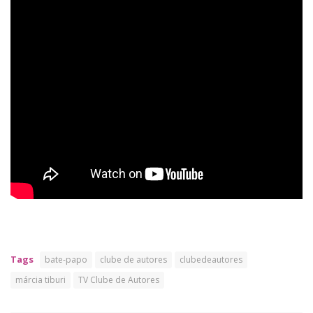
Tags
bate-papo
clube de autores
clubedeautores
márcia tiburi
TV Clube de Autores