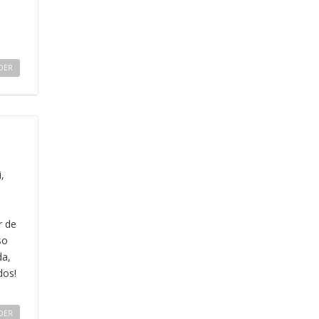
DER
,
r de
so
da,
dos!
DER