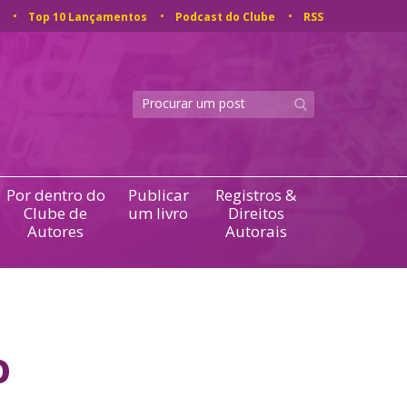
Top 10 Lançamentos
Podcast do Clube
RSS
Por dentro do
Publicar
Registros &
Clube de
um livro
Direitos
Autores
Autorais
o