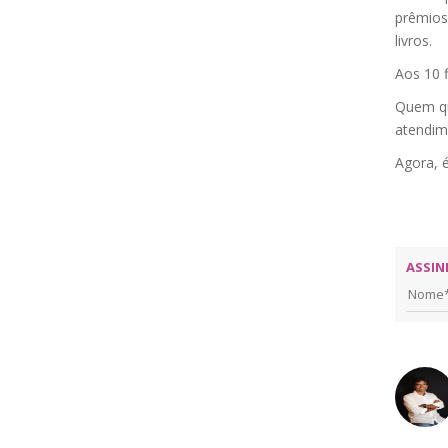
prêmios 
livros.
Aos 10 f
Quem qu
atendim
Agora, 
ASSIN