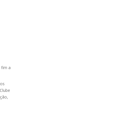
 fim a
dos
 Clube
nção,