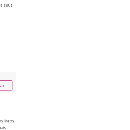
de seus
nar
s livros
ais