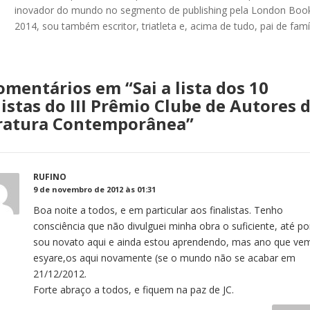
inovador do mundo no segmento de publishing pela London Book
2014, sou também escritor, triatleta e, acima de tudo, pai de famíl
omentários em “
Sai a lista dos 10
listas do III Prêmio Clube de Autores 
eratura Contemporânea
”
RUFINO
9 de novembro de 2012 às 01:31
Boa noite a todos, e em particular aos finalistas. Tenho
consciência que não divulguei minha obra o suficiente, até p
sou novato aqui e ainda estou aprendendo, mas ano que ve
esyare,os aqui novamente (se o mundo não se acabar em
21/12/2012.
Forte abraço a todos, e fiquem na paz de JC.