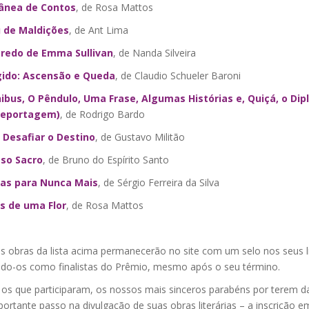
ânea de Contos
, de Rosa Mattos
 de Maldições
, de Ant Lima
redo de Emma Sullivan
, de Nanda Silveira
ido: Ascensão e Queda
, de Claudio Schueler Baroni
ibus, O Pêndulo, Uma Frase, Algumas Histórias e, Quiçá, o Di
-reportagem)
, de Rodrigo Bardo
 Desafiar o Destino
, de Gustavo Militão
so Sacro
, de Bruno do Espírito Santo
as para Nunca Mais
, de Sérgio Ferreira da Silva
s de uma Flor
, de Rosa Mattos
s obras da lista acima permanecerão no site com um selo nos seus li
do-os como finalistas do Prêmio, mesmo após o seu término.
 os que participaram, os nossos mais sinceros parabéns por terem d
ortante passo na divulgação de suas obras literárias – a inscrição e