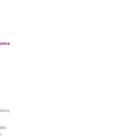
ploma
vros,
ado
m