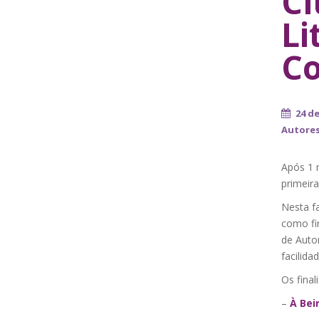
Cl
Li
C
24 d
Autore
Após 1 
primeira
Nesta f
como fi
de Auto
facilida
Os final
–
À Bei