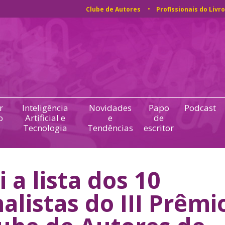
Clube de Autores
Profissionais do Livro
r
Inteligência
Novidades
Papo
Podcast
o
Artificial e
e
de
Tecnologia
Tendências
escritor
i a lista dos 10
nalistas do III Prêmi