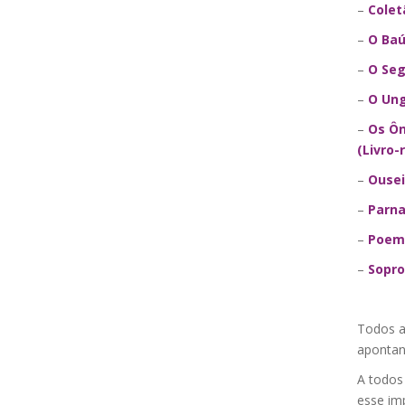
–
Colet
–
O Baú
–
O Seg
–
O Ung
–
Os Ôn
(Livro
–
Ousei
–
Parna
–
Poem
–
Sopro
Todos a
apontan
A todos
esse imp