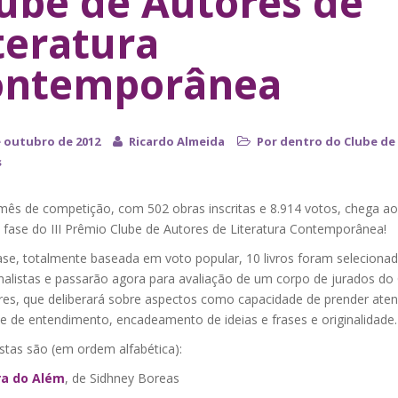
ube de Autores de
teratura
ontemporânea
e outubro de 2012
Ricardo Almeida
Por dentro do Clube de
s
mês de competição, com 502 obras inscritas e 8.914 votos, chega ao
 fase do III Prêmio Clube de Autores de Literatura Contemporânea!
ase, totalmente baseada em voto popular, 10 livros foram seleciona
nalistas e passarão agora para avaliação de um corpo de jurados do
res, que deliberará sobre aspectos como capacidade de prender ate
de de entendimento, encadeamento de ideias e frases e originalidade.
istas são (em ordem alfabética):
ra do Além
, de Sidhney Boreas