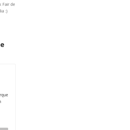
 Fair de
ia :)
de
orque
m