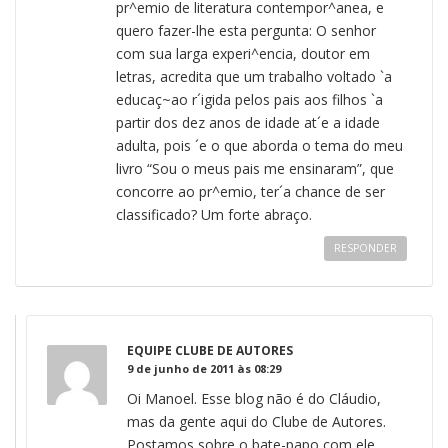
pr^emio de literatura contempor^anea, e
quero fazer-lhe esta pergunta: O senhor
com sua larga experi^encia, doutor em
letras, acredita que um trabalho voltado `a
educaç~ao r´igida pelos pais aos filhos `a
partir dos dez anos de idade at´e a idade
adulta, pois ´e o que aborda o tema do meu
livro “Sou o meus pais me ensinaram”, que
concorre ao pr^emio, ter´a chance de ser
classificado? Um forte abraço.
RESPONDER
EQUIPE CLUBE DE AUTORES
9 de junho de 2011 às 08:29
Oi Manoel. Esse blog não é do Cláudio,
mas da gente aqui do Clube de Autores.
Postamos sobre o bate-papo com ele