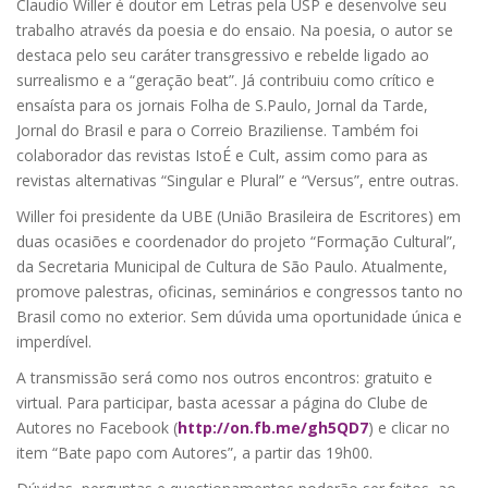
Claudio Willer é doutor em Letras pela USP e desenvolve seu
trabalho através da poesia e do ensaio. Na poesia, o autor se
destaca pelo seu caráter transgressivo e rebelde ligado ao
surrealismo e a “geração beat”. Já contribuiu como crítico e
ensaísta para os jornais Folha de S.Paulo, Jornal da Tarde,
Jornal do Brasil e para o Correio Braziliense. Também foi
colaborador das revistas IstoÉ e Cult, assim como para as
revistas alternativas “Singular e Plural” e “Versus”, entre outras.
Willer foi presidente da UBE (União Brasileira de Escritores) em
duas ocasiões e coordenador do projeto “Formação Cultural”,
da Secretaria Municipal de Cultura de São Paulo. Atualmente,
promove palestras, oficinas, seminários e congressos tanto no
Brasil como no exterior. Sem dúvida uma oportunidade única e
imperdível.
A transmissão será como nos outros encontros: gratuito e
virtual. Para participar, basta acessar a página do Clube de
Autores no Facebook (
http://on.fb.me/gh5QD7
) e clicar no
item “Bate papo com Autores”, a partir das 19h00.