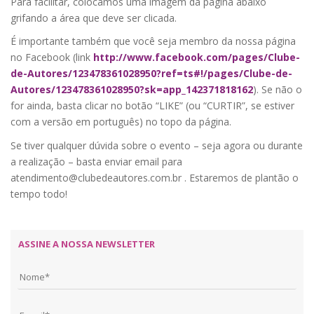
Para facilitar, colocamos uma imagem da página abaixo
grifando a área que deve ser clicada.
É importante também que você seja membro da nossa página
no Facebook (link
http://www.facebook.com/pages/Clube-
de-Autores/123478361028950?ref=ts#!/pages/Clube-de-
Autores/123478361028950?sk=app_142371818162
). Se não o
for ainda, basta clicar no botão “LIKE” (ou “CURTIR”, se estiver
com a versão em português) no topo da página.
Se tiver qualquer dúvida sobre o evento – seja agora ou durante
a realização – basta enviar email para
atendimento@clubedeautores.com.br . Estaremos de plantão o
tempo todo!
ASSINE A NOSSA NEWSLETTER