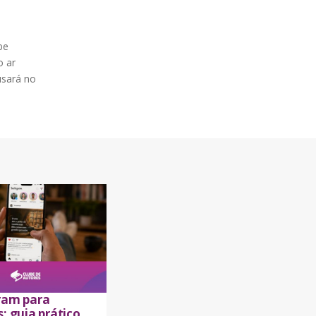
be
o ar
usará no
]
ram para
: guia prático