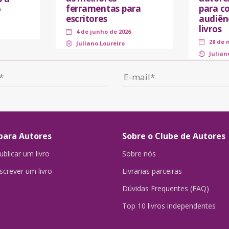
ferramentas para
para co
o
escritores
audiên
livros
4 de junho de 2026
28 de 
Juliano Loureiro
Julian
para Autores
Sobre o Clube de Autores
blicar um livro
Sobre nós
crever um livro
Livrarias parceiras
Dúvidas Frequentes (FAQ)
Top 10 livros independentes