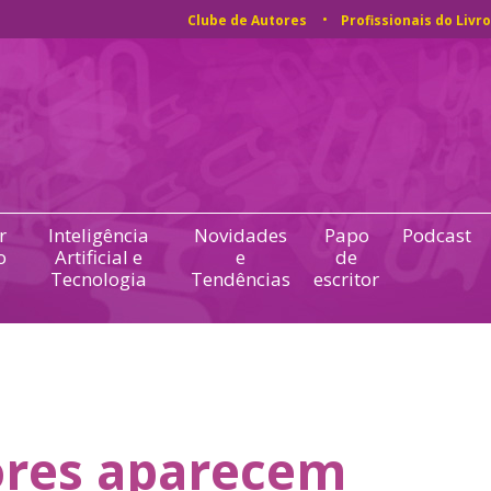
Clube de Autores
Profissionais do Livro
r
Inteligência
Novidades
Papo
Podcast
o
Artificial e
e
de
Tecnologia
Tendências
escritor
res aparecem