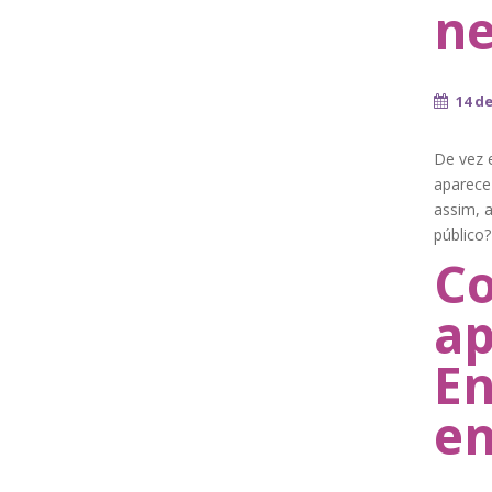
ne
14 d
De vez 
aparece 
assim, 
público
Co
ap
En
en