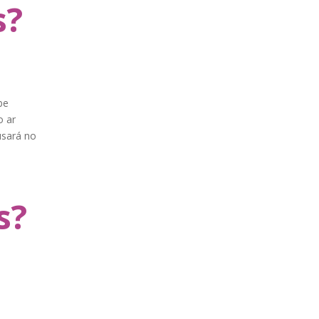
s?
be
o ar
usará no
]
s?