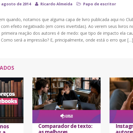
e agosto de 2014
Ricardo Almeida
Papo de escritor
em quando, notamos que alguma capa de livro publicada aqui no Clu
com efeito negativado (em cores invertidas). Ao verem seus livros n
a primeira reação dos autores é de medo: que tipo de impacto ela ca
? Como será a impressão? E, principalmente, onde está o erro que […
NADOS
Comparador de texto:
Instag
 nos
as melhores
autores
s a