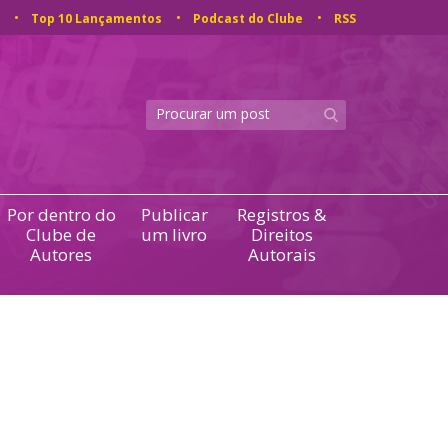
Top 10 Lançamentos
Podcast do Clube
RSS
Por dentro do
Publicar
Registros &
Clube de
um livro
Direitos
Autores
Autorais