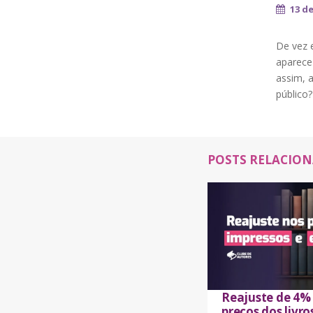
13 d
De vez 
aparece 
assim, 
público
POSTS RELACIO
Reajuste de 4%
preços dos livro