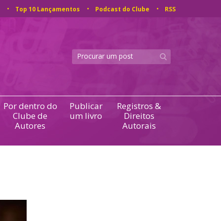
Top 10 Lançamentos
Podcast do Clube
RSS
Por dentro do
Publicar
Registros &
Clube de
um livro
Direitos
Autores
Autorais