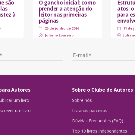
ue são
O gancho inicial: como
Estrut
las
prender a atenção do
atos: 
ustez à
leitor nas primeiras
para es
páginas
envolv
6
25 de junho de 2026
11 de 
Juliano Loureiro
Julian
para Autores
Sobre o Clube de Autores
blicar um livro
Sobre nós
crever um livro
Livrarias parceiras
Dúvidas Frequentes (FAQ)
Top 10 livros independentes