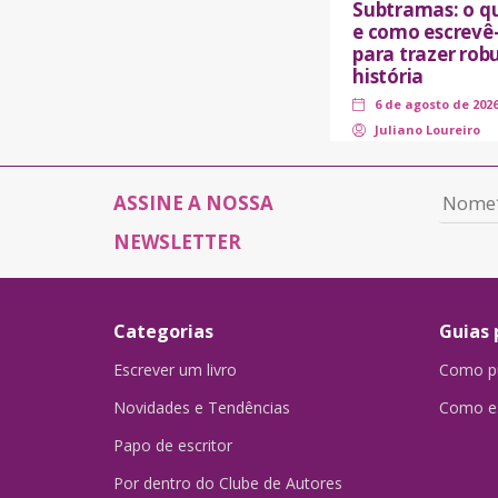
Subtramas: o q
e como escrevê-
para trazer rob
história
6 de agosto de 202
Juliano Loureiro
ASSINE A NOSSA
NEWSLETTER
Categorias
Guias 
Escrever um livro
Como pu
Novidades e Tendências
Como es
Papo de escritor
Por dentro do Clube de Autores