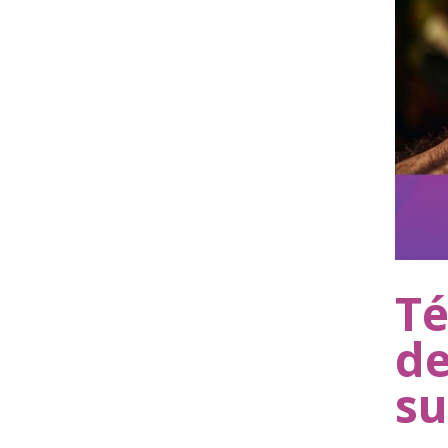
Té
de
su