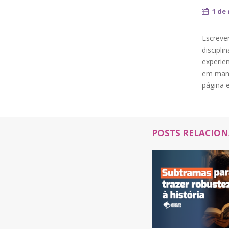
1 de
Escreve
discipli
experien
em mante
página 
POSTS RELACIO