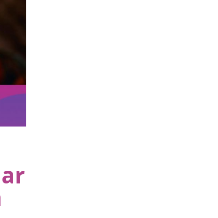
nar
a