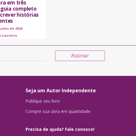
ura em três
o guia completo
crever histórias
entes
junho de 2026
o Loureiro
Assinar
Seja um Autor Independente
Publique seu livro
Compre sua obra em quantidade
Precisa de ajuda? Fale conosco!