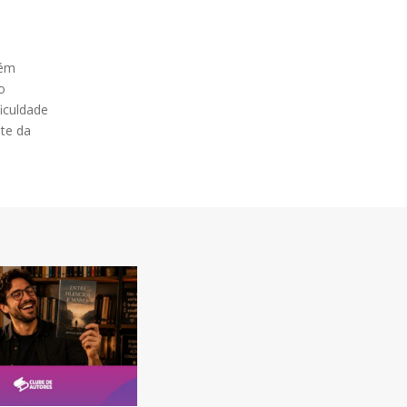
bém
o
iculdade
nte da