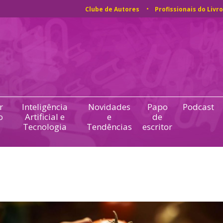
Clube de Autores
Profissionais do Livro
r
Inteligência
Novidades
Papo
Podcast
o
Artificial e
e
de
Tecnologia
Tendências
escritor