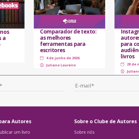
Comparador de texto:
Instag
 nos
as melhores
autores
s a
ferramentas para
para co
o
escritores
audiên
livros
4 de junho de 2026
28 de 
Juliano Loureiro
Julian
para Autores
Sobre o Clube de Autores
blicar um livro
Sobre nós