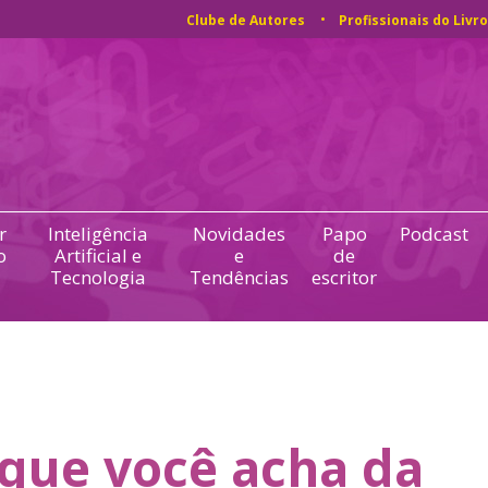
Clube de Autores
Profissionais do Livro
r
Inteligência
Novidades
Papo
Podcast
o
Artificial e
e
de
Tecnologia
Tendências
escritor
que você acha da