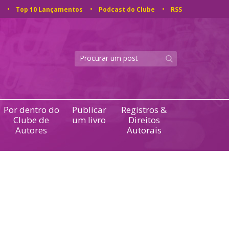
Top 10 Lançamentos
Podcast do Clube
RSS
Por dentro do
Publicar
Registros &
Clube de
um livro
Direitos
Autores
Autorais