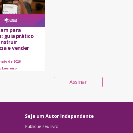
ram para
: guia prático
nstruir
cia e vender
maio de 2026
o Loureiro
Assinar
Seja um Autor Independente
Publique seu livro