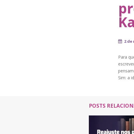
pr
K
2 de
Para qu
escreve
pensame
Sim: a 
POSTS RELACIO