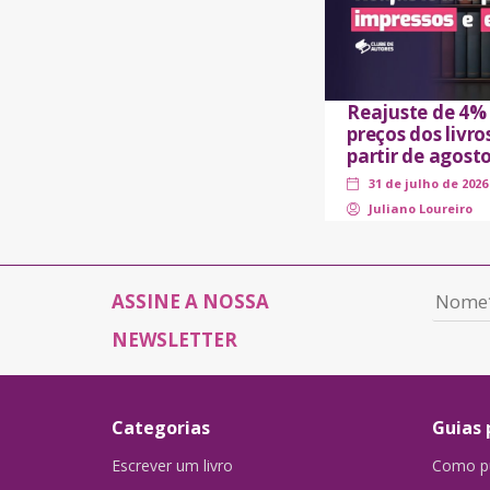
Reajuste de 4%
preços dos livro
partir de agost
31 de julho de 2026
Juliano Loureiro
ASSINE A NOSSA
NEWSLETTER
Categorias
Guias 
Escrever um livro
Como pu