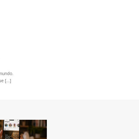
 mundo.
ue […]