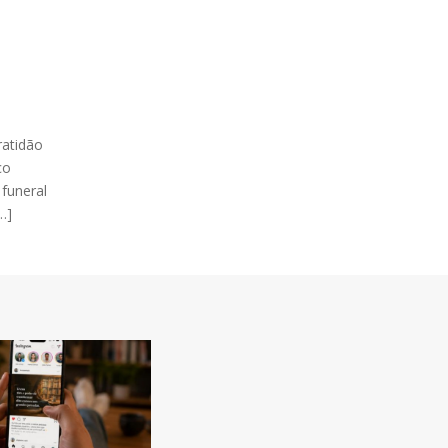
ratidão
co
funeral
…]