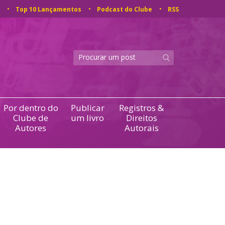
Top 10 Lançamentos
Podcast do Clube
RSS
Por dentro do
Publicar
Registros &
Clube de
um livro
Direitos
Autores
Autorais