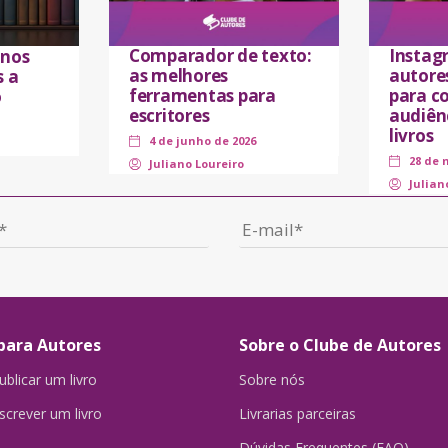
Comparador de texto:
Instag
 nos
as melhores
autores
s a
ferramentas para
para co
o
escritores
audiên
livros
4 de junho de 2026
28 de 
Juliano Loureiro
Julian
para Autores
Sobre o Clube de Autores
blicar um livro
Sobre nós
crever um livro
Livrarias parceiras
Dúvidas Frequentes (FAQ)