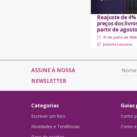
Reajuste de 4%
preços dos livro
partir de agost
31 de julho de 2026
Juliano Loureiro
ASSINE A NOSSA
NEWSLETTER
Categorias
Guias 
Escrever um livro
Como pu
Novidades e Tendências
Como es
Papo de escritor