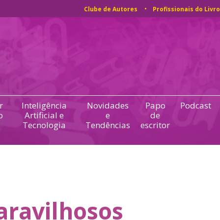
Clube de Autores
Profissionais do Livro
r
Inteligência
Novidades
Papo
Podcast
o
Artificial e
e
de
Tecnologia
Tendências
escritor
ravilhosos