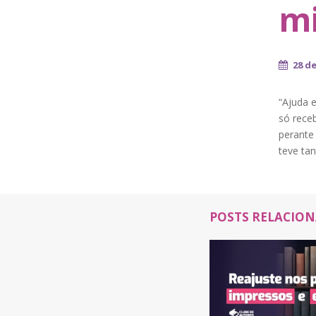
mi
28 d
“Ajuda e
só receb
perante 
teve ta
POSTS RELACIO