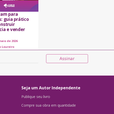
ram para
: guia prático
nstruir
cia e vender
maio de 2026
o Loureiro
Assinar
Seja um Autor Independente
Publique seu livro
Compre sua obra em quantidade