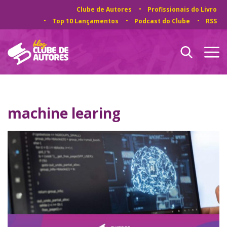
Clube de Autores
Profissionais do Livro
Top 10 Lançamentos
Podcast do Clube
RSS
machine learing