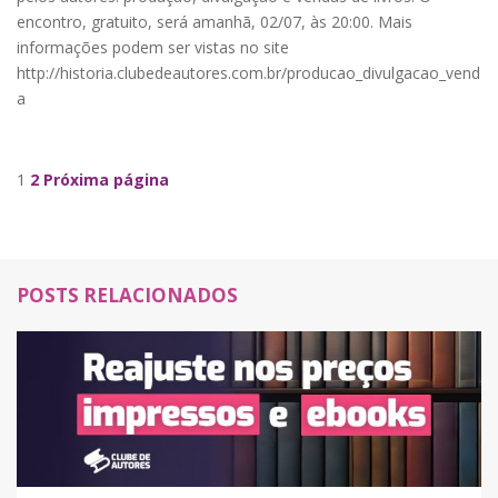
encontro, gratuito, será amanhã, 02/07, às 20:00. Mais
informações podem ser vistas no site
http://historia.clubedeautores.com.br/producao_divulgacao_vend
a
Navegação de Posts
1
2
Próxima página
POSTS RELACIONADOS