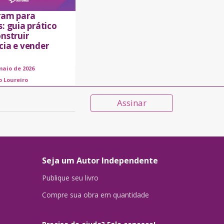
ram para
: guia prático
nstruir
cia e vender
maio de 2026
o Loureiro
Assinar
Seja um Autor Independente
Publique seu livro
Compre sua obra em quantidade