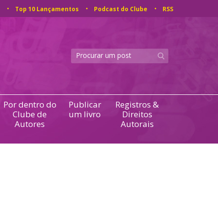
Top 10 Lançamentos
Podcast do Clube
RSS
Por dentro do
Publicar
Registros &
Clube de
um livro
Direitos
Autores
Autorais