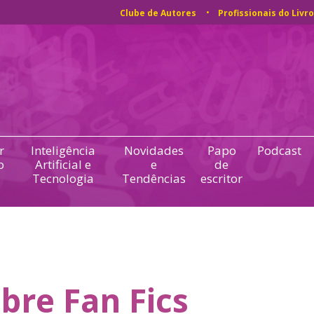
Clube de Autores
Profissionais do Livro
r
Inteligência
Novidades
Papo
Podcast
o
Artificial e
e
de
Tecnologia
Tendências
escritor
bre Fan Fics