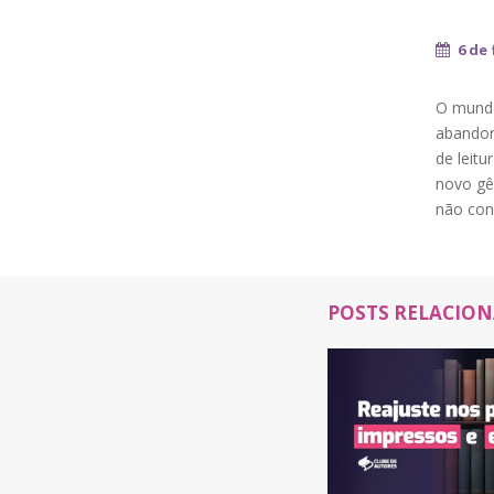
6 de 
O mundo
abandon
de leit
novo gên
não conh
POSTS RELACIO