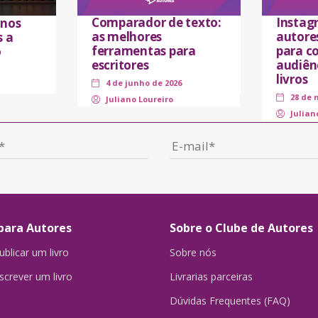
Comparador de texto:
Instag
 nos
as melhores
autores
s a
ferramentas para
para co
o
escritores
audiên
livros
4 de junho de 2026
28 de 
Juliano Loureiro
Julian
para Autores
Sobre o Clube de Autores
blicar um livro
Sobre nós
crever um livro
Livrarias parceiras
Dúvidas Frequentes (FAQ)