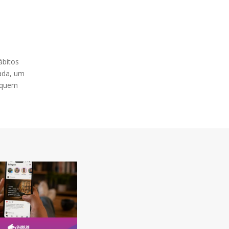
ábitos
oada, um
a quem