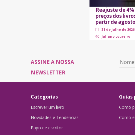
Reajuste de 4%
preços dos livro
partir de agost
31 de julho de 2026
Juliano Loureiro
ASSINE A NOSSA
NEWSLETTER
Categorias
Guias 
Escrever um livro
Como pu
Novidades e Tendências
Como es
Papo de escritor