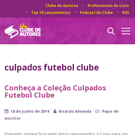
Clube de Autores
Profissionais do Livro
Top 10 Lançamentos
Podcast do Clube
RSS
culpados futebol clube
Conheça a Coleção Culpados
Futebol Clube
18 de junho de 2014
Ricardo Almeida
Papo de
escritor
Enquanto estava buscando livros relacionados à Copa para um