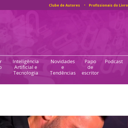
Clube de Autores
Profissionais do Livro
r
Inteligência
Novidades
Papo
Podcast
o
Artificial e
e
de
Tecnologia
Tendências
escritor