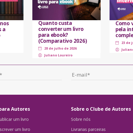
Quanto custa
 nos
Como v
converter um livro
s a
pela in
para ebook?
o
comple
(Comparativo 2026)
23 de 
28 de julho de 2026
Julian
Juliano Loureiro
para Autores
Sobre o Clube de Autores
blicar um livro
Sobre nós
crever um livro
Livrarias parceiras