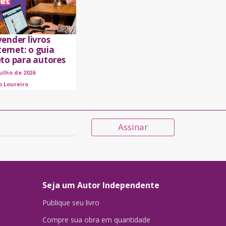
ender livros
ternet: o guia
to para autores
julho de 2026
o Loureiro
Assinar
Seja um Autor Independente
Publique seu livro
Compre sua obra em quantidade