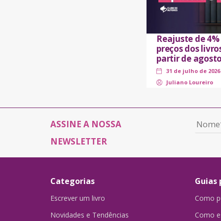
Reajuste de 4%
preços dos livro
partir de agost
31 de julho de 2026
Juliano Loureiro
ASSINE A NOSSA
NEWSLETTER
Categorias
Guias 
Escrever um livro
Como pu
Novidades e Tendências
Como es