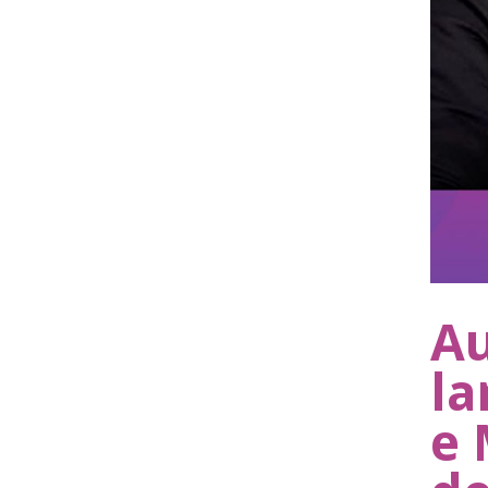
Au
la
e 