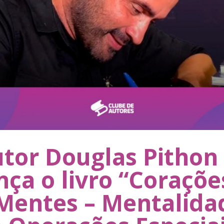
tor Douglas Pithon
nça o livro “Coraçõe
Mentes – Mentalida