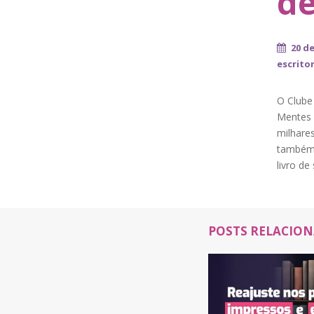
de
20 d
escrito
O Clube
Mentes 
milhare
também 
livro de
POSTS RELACIO