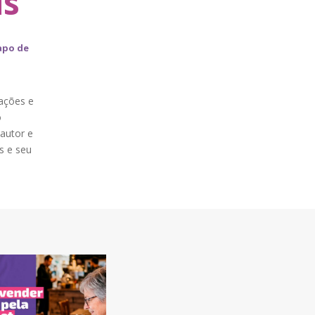
s”
apo de
rações e
o
autor e
s e seu