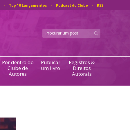
Top 10 Lançamentos
Podcast do Clube
RSS
Por dentro do
Publicar
Registros &
Clube de
um livro
Direitos
Autores
Autorais