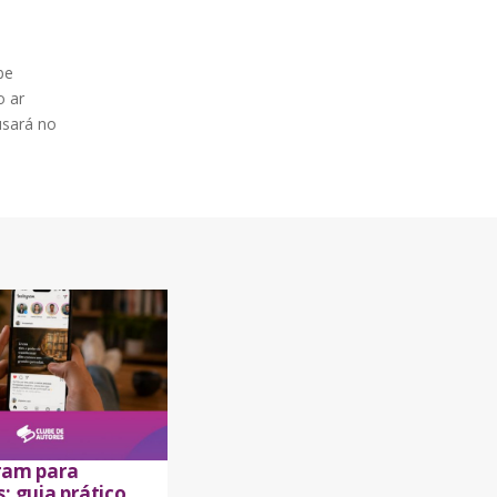
be
o ar
usará no
]
ram para
: guia prático