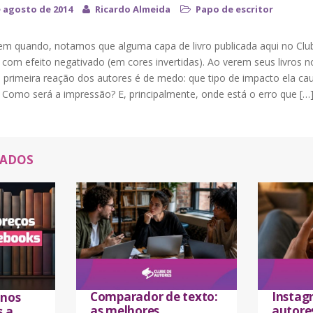
e agosto de 2014
Ricardo Almeida
Papo de escritor
em quando, notamos que alguma capa de livro publicada aqui no Clu
com efeito negativado (em cores invertidas). Ao verem seus livros n
a primeira reação dos autores é de medo: que tipo de impacto ela ca
? Como será a impressão? E, principalmente, onde está o erro que […
NADOS
Comparador de texto:
Instag
 nos
as melhores
autores
s a