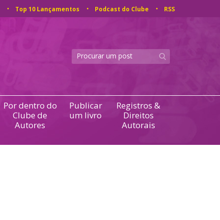
Top 10 Lançamentos
Podcast do Clube
RSS
Por dentro do
Publicar
Registros &
Clube de
um livro
Direitos
Autores
Autorais