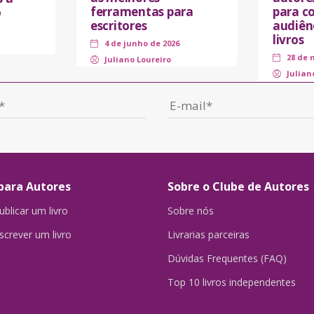
ferramentas para
para co
o
escritores
audiên
livros
4 de junho de 2026
28 de 
Juliano Loureiro
Julian
para Autores
Sobre o Clube de Autores
blicar um livro
Sobre nós
crever um livro
Livrarias parceiras
Dúvidas Frequentes (FAQ)
Top 10 livros independentes