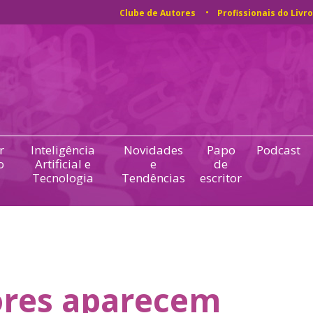
Clube de Autores
Profissionais do Livro
r
Inteligência
Novidades
Papo
Podcast
o
Artificial e
e
de
Tecnologia
Tendências
escritor
res aparecem