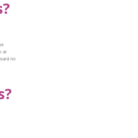
s?
be
o ar
usará no
]
s?