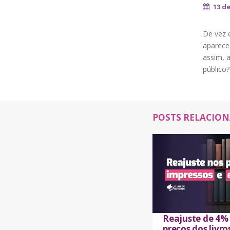
13 d
De vez 
aparece 
assim, 
público
POSTS RELACIO
Reajuste de 4%
preços dos livro