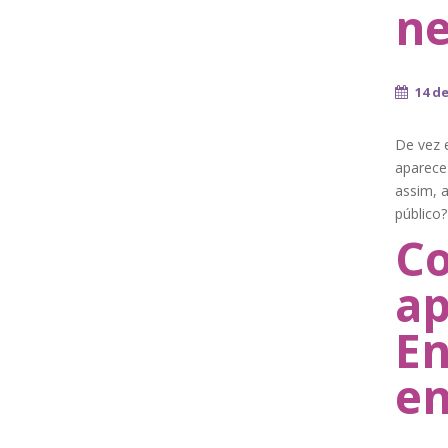
ne
14 d
De vez 
aparece 
assim, 
público
Co
ap
En
en