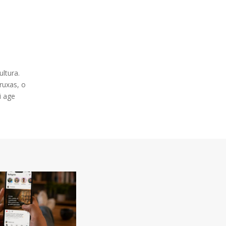
ltura.
ruxas, o
i age