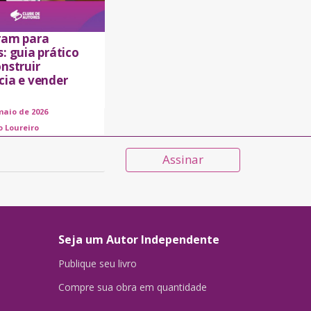
ram para
: guia prático
nstruir
cia e vender
maio de 2026
o Loureiro
Assinar
Seja um Autor Independente
Publique seu livro
Compre sua obra em quantidade