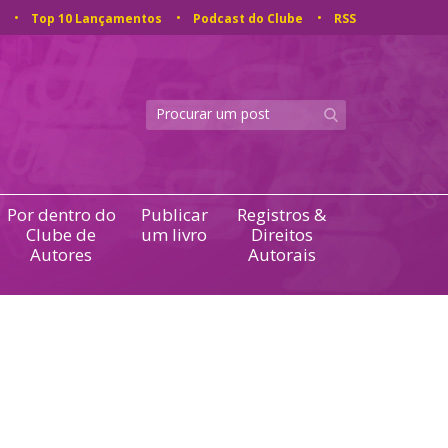
Top 10 Lançamentos
Podcast do Clube
RSS
Por dentro do
Publicar
Registros &
Clube de
um livro
Direitos
Autores
Autorais