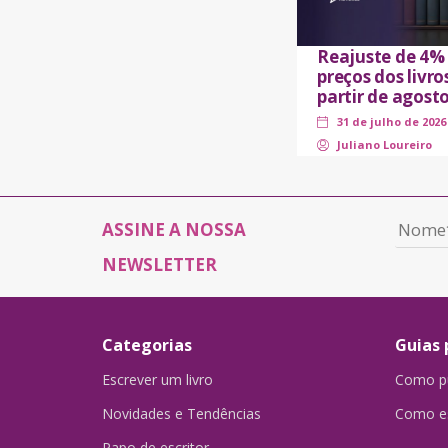
Reajuste de 4%
preços dos livro
partir de agost
31 de julho de 2026
Juliano Loureiro
ASSINE A NOSSA
NEWSLETTER
Categorias
Guias 
Escrever um livro
Como pu
Novidades e Tendências
Como es
Papo de escritor