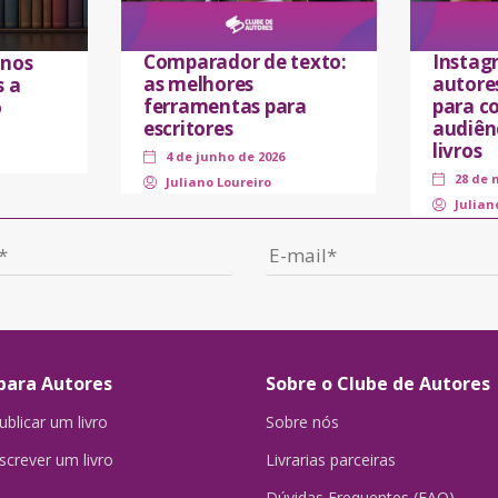
Comparador de texto:
Instag
 nos
as melhores
autores
s a
ferramentas para
para co
o
escritores
audiên
livros
4 de junho de 2026
28 de 
Juliano Loureiro
Julian
para Autores
Sobre o Clube de Autores
blicar um livro
Sobre nós
crever um livro
Livrarias parceiras
Dúvidas Frequentes (FAQ)