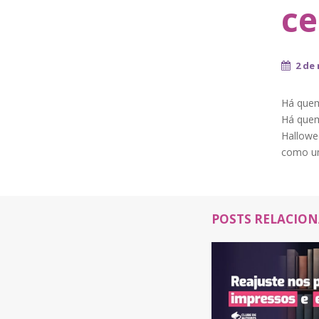
ce
2 de
Há quem
Há quem 
Hallowe
como um
POSTS RELACIO