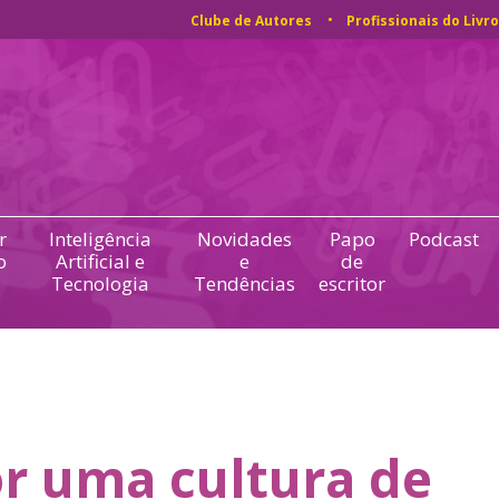
Clube de Autores
Profissionais do Livro
r
Inteligência
Novidades
Papo
Podcast
o
Artificial e
e
de
Tecnologia
Tendências
escritor
r uma cultura de