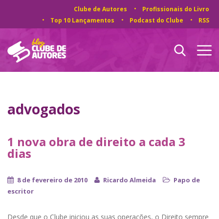
Clube de Autores
Profissionais do Livro
Top 10 Lançamentos
Podcast do Clube
RSS
advogados
1 nova obra de direito a cada 3
dias
8 de fevereiro de 2010
Ricardo Almeida
Papo de
escritor
Desde que o Clube iniciou as suas operações, o Direito sempre