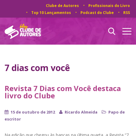
Clube de Autores
Profissionais do Livro
Top 10 Lançamentos
Podcast do Clube
RSS
7 dias com você
Revista 7 Dias com Você destaca
livro do Clube
15 de outubro de 2012
Ricardo Almeida
Papo de
escritor
Na edição que chegou às bancas na última quarta, a Revista “7